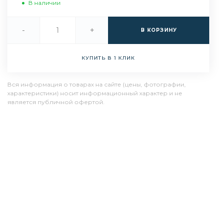
В наличии
-
+
В КОРЗИНУ
КУПИТЬ В 1 КЛИК
Вся информация о товарах на сайте (цены, фотографии,
характеристики) носит информационный характер и не
является публичной офертой.