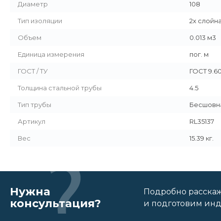
Диаметр
108
Тип изоляции
2х слойн
Объем
0.013 м3
Единица измерения
пог. м
ГОСТ / ТУ
ГОСТ 9.6
Толщина стальной трубы
4.5
Тип трубы
Бесшовн
Артикул
RL35137
Вес
15.39 кг.
Нужна
Подробно расскаже
консультация?
и подготовим ин