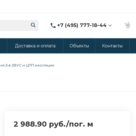
+7 (495) 777-18-44
8 (986) 314-94-49
ы
Доставка и оплата
Объекты
Контакты
г. Дмитров, ул.
Промышленная 15
(Производство ППУ)
8:30-20:00
8х4,5 в 2ВУС и ЦПП изоляции
crm@rus-line.com
2 988.90 руб.
/
пог. м