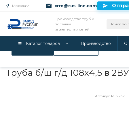
crm@rus-line.com
Отпра
Москва
Использование файлов Cookie
Производство труб и
поставка
Мы используем Cookie. Если вы продолжаете использова
инженерных сетей
соглашаетесь с нашей
Политикой конфиденциальност
Каталог товаров
Производство
О 
Принимаю
Подробнее
Главная
/
Каталог товаров
/
Инженерные системы
/
Трубы в 
Труба б/ш г/д 108х4,5 в 2
Артикул
RL35137