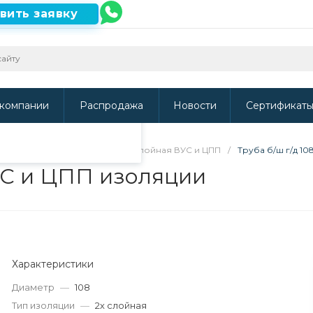
вить заявку
ть наш сайт, то
и
.
компании
Распродажа
Новости
Сертификат
ВУС, УС и ЦПП изоляции
/
2х слойная ВУС и ЦПП
/
Труба б/ш г/д 10
ВУС и ЦПП изоляции
Характеристики
Диаметр
—
108
Тип изоляции
—
2х слойная