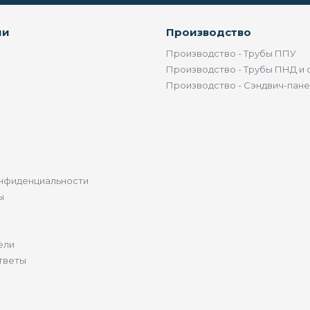
ии
Производство
Производство - Трубы ППУ
Производство - Трубы ПНД и 
Производство - Сэндвич-пан
нфиденциальности
ы
ели
тветы