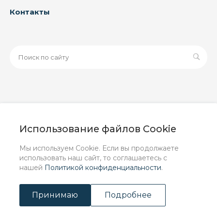
Контакты
© 2026 ООО «ЗАВОД РУСПАЙП», Все права защищены
| Данный интернет-сайт носит исключительно
Использование файлов Cookie
информационный характер и ни при каких условиях не
является публичной офертой, определяемой
Мы используем Cookie. Если вы продолжаете
положениями Статьи 437 (2) ГК РФ.
использовать наш сайт, то соглашаетесь с
нашей
Политикой конфиденциальности
.
Принимаю
Подробнее