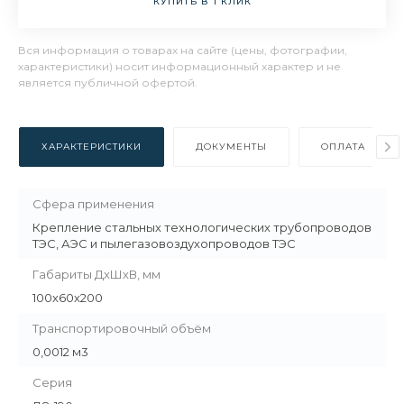
КУПИТЬ В 1 КЛИК
Вся информация о товарах на сайте (цены, фотографии,
характеристики) носит информационный характер и не
является публичной офертой.
ХАРАКТЕРИСТИКИ
ДОКУМЕНТЫ
ОПЛАТА
Сфера применения
Крепление стальных технологических трубопроводов
ТЭС, АЭС и пылегазовоздухопроводов ТЭС
Габариты ДхШхВ, мм
100х60х200
Транспортировочный объём
0,0012 м3
Серия