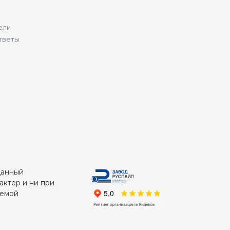
ели
тветы
Данный
актер и ни при
яемой