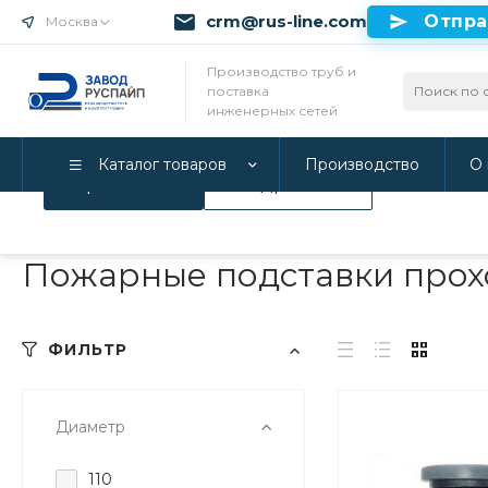
crm@rus-line.com
Отпра
Москва
Использование файлов Cookie
Производство труб и
поставка
Мы используем Cookie. Если вы продолжаете использова
инженерных сетей
соглашаетесь с нашей
Политикой конфиденциальност
Каталог товаров
Производство
О 
Принимаю
Подробнее
Главная
/
Каталог товаров
/
Трубы ПНД и фитинги
/
Фитинги
Пожарные подставки прох
ФИЛЬТР
Диаметр
110