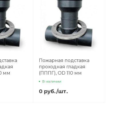
дставка
Пожарная подставка
адкая
проходная гладкая
0 мм
(ПППГ), OD 110 мм
В наличии
0 руб.
/
шт.