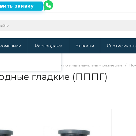
вить заявку
ть наш сайт, то
и
.
компании
Распродажа
Новости
Сертификат
 ПНД
/
Фитинги изготовленные по индивидуальным размерам
/
Пож
одные гладкие (ПППГ)