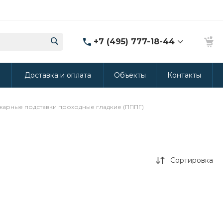
+7 (495) 777-18-44
8 (986) 314-94-49
ы
Доставка и оплата
Объекты
Контакты
г. Дмитров, ул.
Промышленная 15
(Производство ППУ)
8:30-20:00
арные подставки проходные гладкие (ПППГ)
crm@rus-line.com
Сортировка