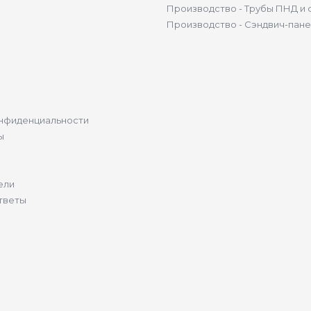
Производство - Трубы ПНД и 
Производство - Сэндвич-пан
нфиденциальности
ы
ели
тветы