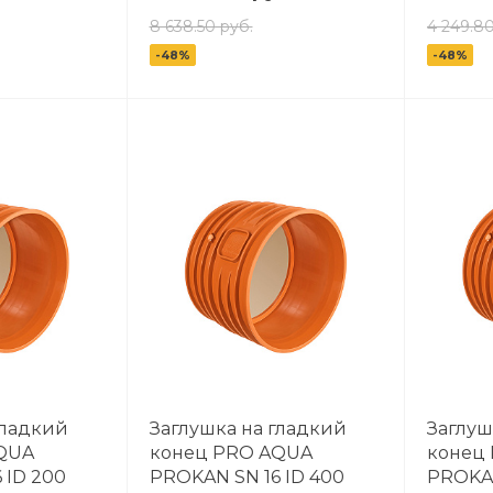
8 638.50 руб.
4 249.80
-48%
-48%
гладкий
Заглушка на гладкий
Заглуш
QUA
конец PRO AQUA
конец
 ID 200
PROKAN SN 16 ID 400
PROKAN