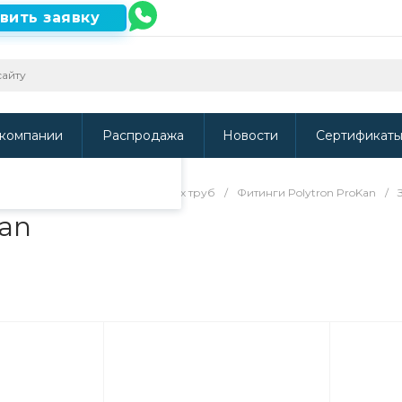
вить заявку
ть наш сайт, то
и
.
компании
Распродажа
Новости
Сертификат
/
Фитинги для гофрированных труб
/
Фитинги Polytron ProKan
/
Kan