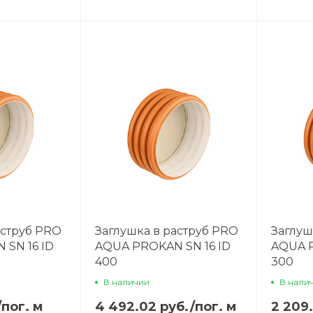
аструб PRO
Заглушка в раструб PRO
Заглуш
SN 16 ID
AQUA PROKAN SN 16 ID
AQUA P
400
300
В наличии
В нали
/
пог. м
4 492.02 руб.
/
пог. м
2 209