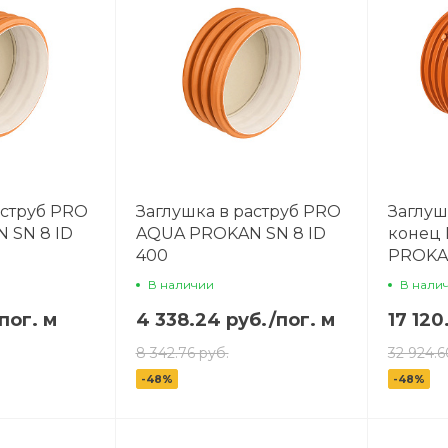
аструб PRO
Заглушка в раструб PRO
Заглуш
 SN 8 ID
AQUA PROKAN SN 8 ID
конец
400
PROKAN
В наличии
В нали
пог. м
4 338.24 руб.
/
пог. м
17 120
8 342.76 руб.
32 924.6
-48%
-48%