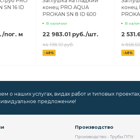
аструб PRO
Заглушка на гладкий
Заглуш
SN 16 ID
конец PRO AQUA
конец
PROKAN SN 8 ID 600
PROKAN
В наличии
В нали
.
/
пог. м
22 983.01 руб.
/
шт.
2 531.
44 198.10 руб.
4 868.50
-48%
-48%
м о наших услугах, видах работ и типовых проектах
дивидуальное предложение!
ии
Производство
Производство - Трубы ППУ