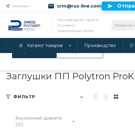
crm@rus-line.com
Отпра
Москва
Использование файлов Cookie
Производство труб и
поставка
Мы используем Cookie. Если вы продолжаете использова
инженерных сетей
соглашаетесь с нашей
Политикой конфиденциальност
Каталог товаров
Производство
О 
Принимаю
Подробнее
Главная
/
Каталог товаров
/
Гофрированные трубы и фитинги
Заглушки ПП Polytron Pro
ФИЛЬТР
Внутренний диаметр
(ID)