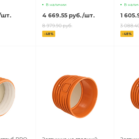
В наличии
В нали
/
шт.
4 669.55 руб.
/
шт.
1 605.
8 979.90 руб.
3 088.4
-48%
-48%