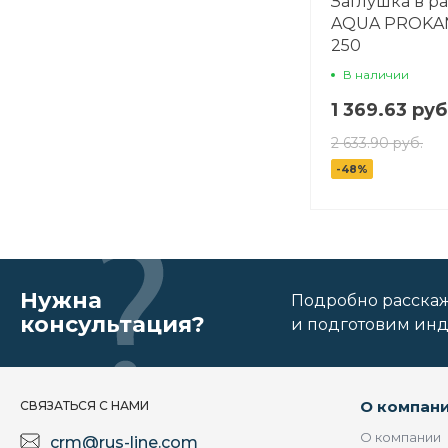
Заглушка в р
AQUA PROKAN 
250
В наличии
1 369.63 руб
2 633.90 руб.
-48%
Нужна
Подробно расскаже
консультация?
и подготовим ин
О компан
СВЯЗАТЬСЯ С НАМИ
О компании
crm@rus-line.com