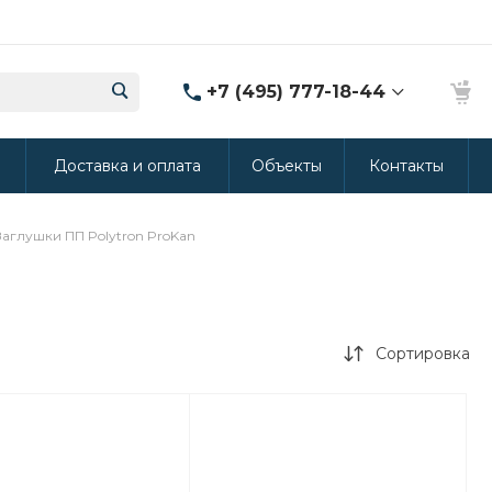
+7 (495) 777-18-44
8 (986) 314-94-49
ы
Доставка и оплата
Объекты
Контакты
г. Дмитров, ул.
Промышленная 15
(Производство ППУ)
8:30-20:00
Заглушки ПП Polytron ProKan
crm@rus-line.com
Сортировка