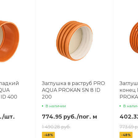
гладкий
Заглушка в раструб PRO
Заглуш
QUA
AQUA PROKAN SN 8 ID
конец
ID 400
200
PROKAN
В наличии
В нали
.
/
шт.
774.95 руб.
/
пог. м
402.3
1 490.28 руб.
773.69 р
-48%
-48%