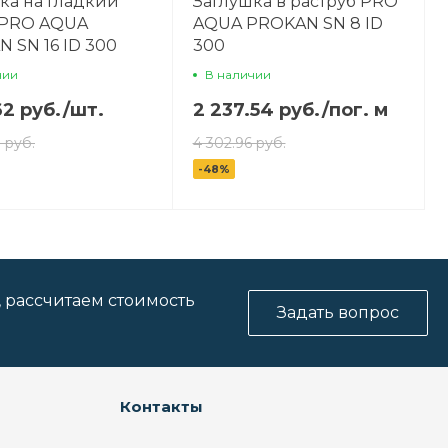
ка на гладкий
Заглушка в раструб PRO
 PRO AQUA
AQUA PROKAN SN 8 ID
 SN 16 ID 300
300
чии
В наличии
62 руб.
/
шт.
2 237.54 руб.
/
пог. м
 руб.
4 302.96 руб.
-48%
, рассчитаем стоимость
Задать вопрос
Контакты