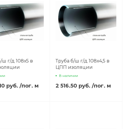
/ш г/д 108х5 в
Труба б/ш г/д 108х4,5 в
золяции
ЦПП изоляции
чии
В наличии
10 руб.
/
пог. м
2 516.50 руб.
/
пог. м