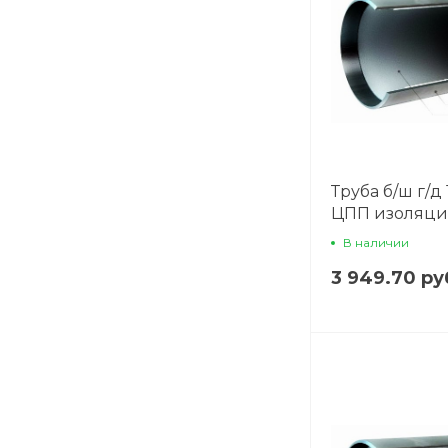
Труба б/ш г/д 
ЦПП изоляц
В наличии
3 949.70 ру