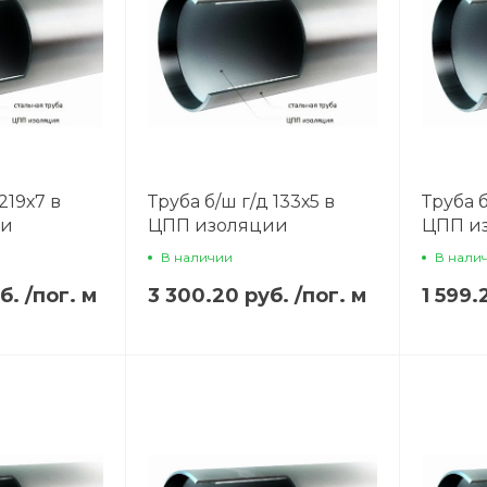
219х7 в
Труба б/ш г/д 133х5 в
Труба б
ии
ЦПП изоляции
ЦПП и
В наличии
В нали
уб.
/
пог. м
3 300.20 руб.
/
пог. м
1 599.