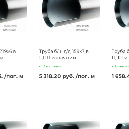
219х6 в
Труба б/ш г/д 159х7 в
Труба б
ии
ЦПП изоляции
ЦПП и
В наличии
В нали
б.
/
пог. м
5 318.20 руб.
/
пог. м
1 658.