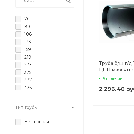
76
89
108
133
159
219
Труба б/ш г/д 
273
ЦПП изоляц
325
В наличии
377
426
2 296.40 ру
Тип трубы
Бесшовная