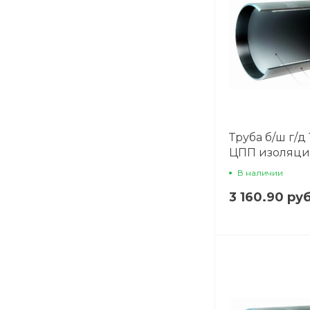
Труба б/ш г/д 
ЦПП изоляц
В наличии
3 160.90 ру