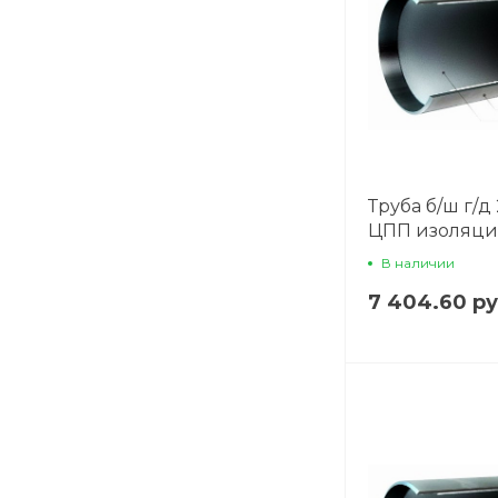
Труба б/ш г/д 
ЦПП изоляц
В наличии
7 404.60 р