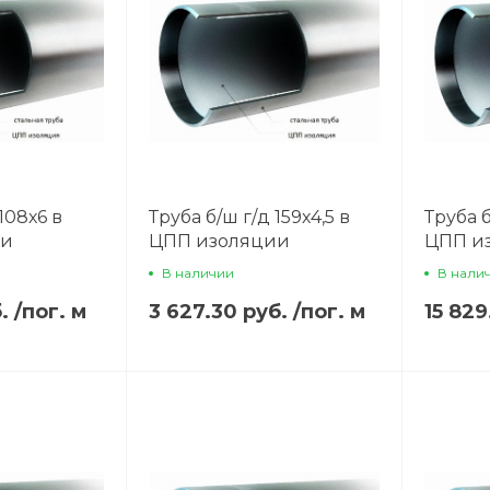
108х6 в
Труба б/ш г/д 159х4,5 в
Труба б
ии
ЦПП изоляции
ЦПП и
В наличии
В нали
б.
/
пог. м
3 627.30 руб.
/
пог. м
15 829