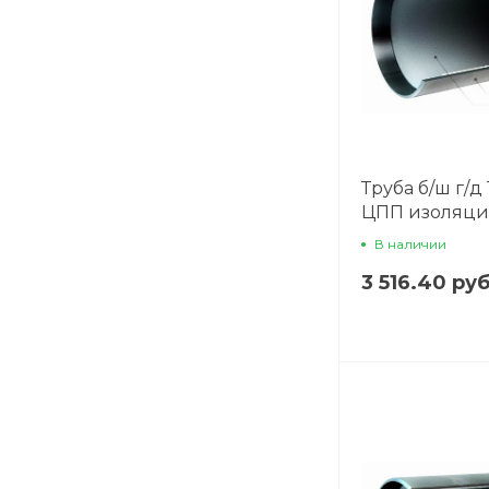
Труба б/ш г/д 
ЦПП изоляц
В наличии
3 516.40 ру