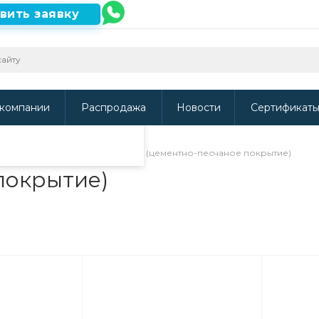
вить заявку
ть наш сайт, то
и
.
компании
Распродажа
Новости
Сертификат
ВУС, УС и ЦПП изоляции
/
ЦПП (цементно-песчаное покрытие)
покрытие)