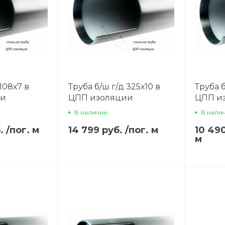
108х7 в
Труба б/ш г/д 325х10 в
Труба б
ии
ЦПП изоляции
ЦПП и
В наличии
В нали
б.
/
пог. м
14 799 руб.
/
пог. м
10 49
м