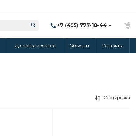
+7 (495) 777-18-44
8 (986) 314-94-49
ы
Доставка и оплата
Объекты
Контакты
г. Дмитров, ул.
Промышленная 15
(Производство ППУ)
8:30-20:00
crm@rus-line.com
Сортировка