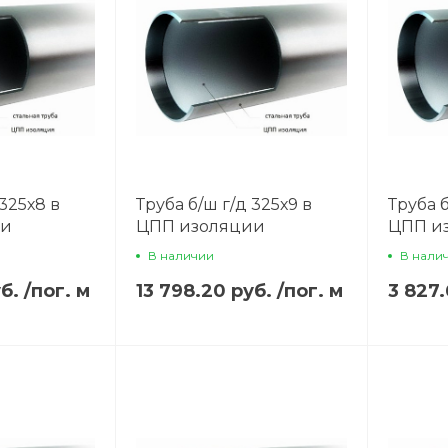
 325х8 в
Труба б/ш г/д 325х9 в
Труба б
ии
ЦПП изоляции
ЦПП и
В наличии
В нали
уб.
/
пог. м
13 798.20 руб.
/
пог. м
3 827