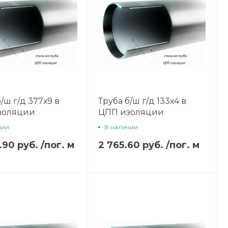
/ш г/д 377х9 в
Труба б/ш г/д 133х4 в
золяции
ЦПП изоляции
чии
В наличии
.90 руб.
/
пог. м
2 765.60 руб.
/
пог. м