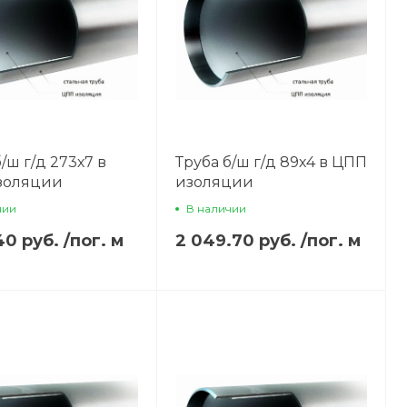
/ш г/д 273х7 в
Труба б/ш г/д 89х4 в ЦПП
золяции
изоляции
чии
В наличии
40 руб.
/
пог. м
2 049.70 руб.
/
пог. м