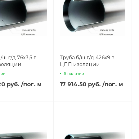
/ш г/д 76х3,5 в
Труба б/ш г/д 426х9 в
золяции
ЦПП изоляции
чии
В наличии
20 руб.
/
пог. м
17 914.50 руб.
/
пог. м