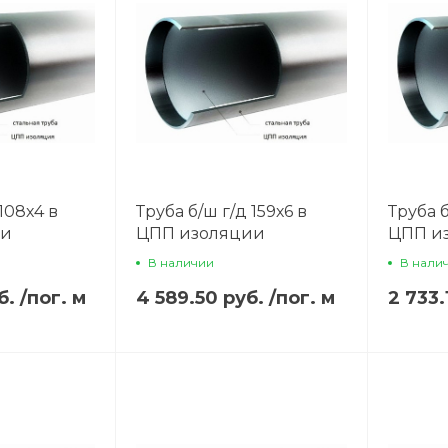
108х4 в
Труба б/ш г/д 159х6 в
Труба б
ии
ЦПП изоляции
ЦПП и
В наличии
В нали
б.
/
пог. м
4 589.50 руб.
/
пог. м
2 733.