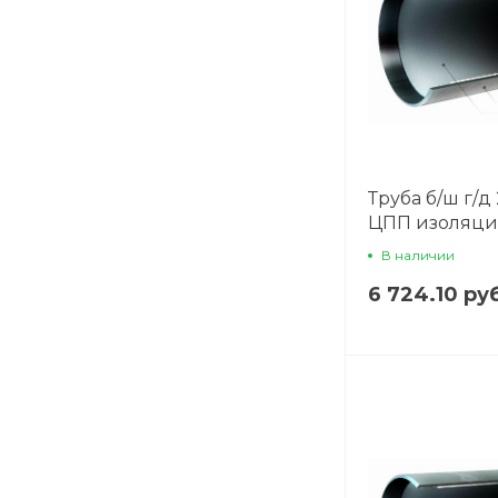
Труба б/ш г/д 
ЦПП изоляц
В наличии
6 724.10 ру