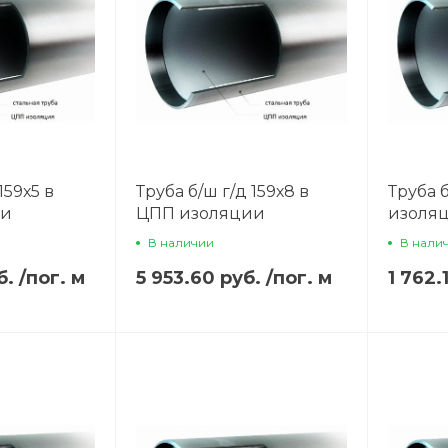
159х5 в
Труба б/ш г/д 159х8 в
Труба 
ии
ЦПП изоляции
изоля
В наличии
В нали
б.
/
пог. м
5 953.60 руб.
/
пог. м
1 762.