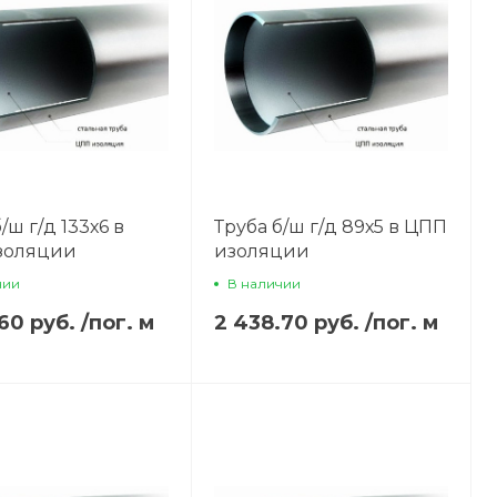
/ш г/д 133х6 в
Труба б/ш г/д 89х5 в ЦПП
золяции
изоляции
чии
В наличии
.60 руб.
/
пог. м
2 438.70 руб.
/
пог. м