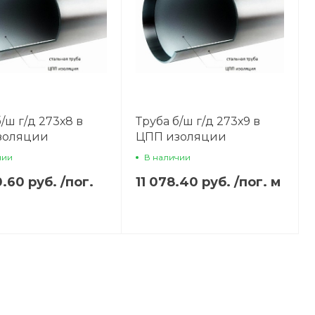
/ш г/д 273х8 в
Труба б/ш г/д 273х9 в
золяции
ЦПП изоляции
чии
В наличии
0.60 руб.
/
пог.
11 078.40 руб.
/
пог. м