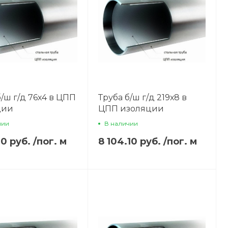
б/ш г/д 76х4 в ЦПП
Труба б/ш г/д 219х8 в
ции
ЦПП изоляции
чии
В наличии
10 руб.
/
пог. м
8 104.10 руб.
/
пог. м