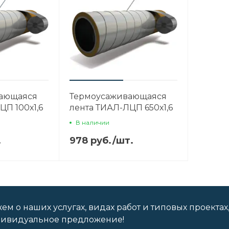
ающаяся
Термоусаживающаяся
ЦП 100х1,6
лента ТИАЛ-ЛЦП 650х1,6
В наличии
.
978 руб.
/
шт.
м о наших услугах, видах работ и типовых проектах
дивидуальное предложение!