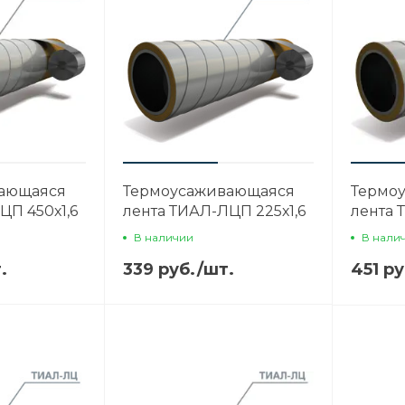
ающаяся
Термоусаживающаяся
Термо
ЦП 450х1,6
лента ТИАЛ-ЛЦП 225х1,6
лента 
В наличии
В нали
.
339 руб.
/
шт.
451 ру