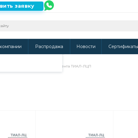
вить заявку
ть наш сайт, то
и
.
компании
Распродажа
Новости
Сертификат
/
Сопутствующие товары
/
Лента ТИАЛ-ЛЦП