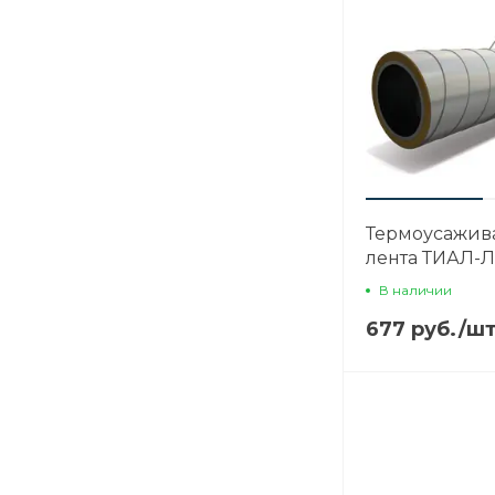
Термоусажив
лента ТИАЛ-Л
В наличии
677 руб.
/
шт