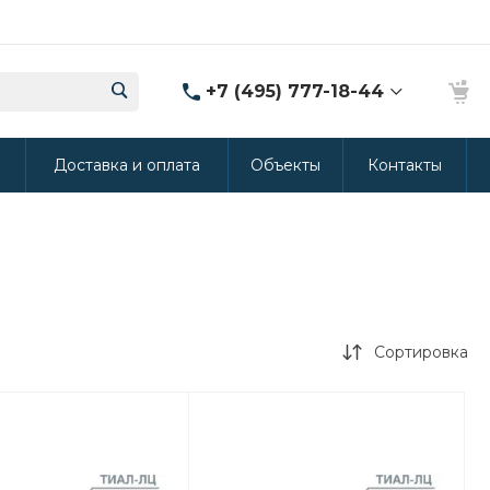
+7 (495) 777-18-44
8 (986) 314-94-49
ы
Доставка и оплата
Объекты
Контакты
г. Дмитров, ул.
Промышленная 15
(Производство ППУ)
8:30-20:00
crm@rus-line.com
Сортировка