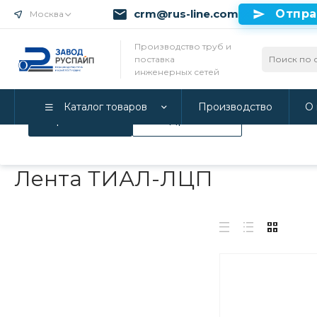
crm@rus-line.com
Отпра
Москва
Использование файлов Cookie
Производство труб и
поставка
Мы используем Cookie. Если вы продолжаете использова
инженерных сетей
соглашаетесь с нашей
Политикой конфиденциальност
Каталог товаров
Производство
О 
Принимаю
Подробнее
Главная
/
Каталог товаров
/
Трубы в ППУ изоляции и фитинги
Лента ТИАЛ-ЛЦП