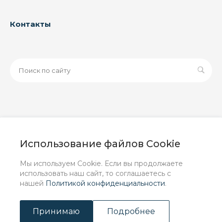
Контакты
© 2026 ООО «ЗАВОД РУСПАЙП», Все права защищены
| Данный интернет-сайт носит исключительно
Использование файлов Cookie
информационный характер и ни при каких условиях не
является публичной офертой, определяемой
Мы используем Cookie. Если вы продолжаете
положениями Статьи 437 (2) ГК РФ.
использовать наш сайт, то соглашаетесь с
нашей
Политикой конфиденциальности
.
Принимаю
Подробнее