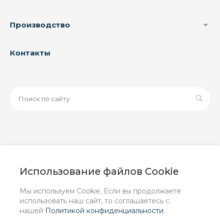
Производство
Контакты
© 2026 ООО «ЗАВОД РУСПАЙП», Все права защищены
| Данный интернет-сайт носит исключительно
Использование файлов Cookie
информационный характер и ни при каких условиях не
является публичной офертой, определяемой
Мы используем Cookie. Если вы продолжаете
положениями Статьи 437 (2) ГК РФ.
использовать наш сайт, то соглашаетесь с
нашей
Политикой конфиденциальности
.