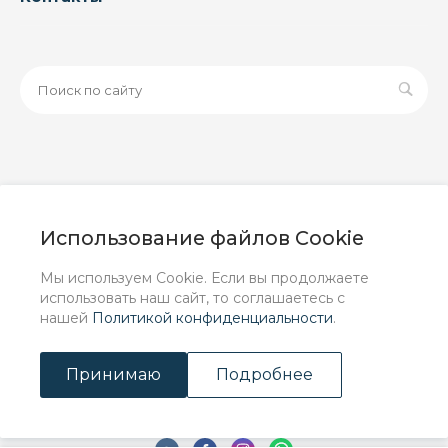
© 2026 ООО «ЗАВОД РУСПАЙП», Все права защищены
| Данный интернет-сайт носит исключительно
Использование файлов Cookie
информационный характер и ни при каких условиях не
является публичной офертой, определяемой
Мы используем Cookie. Если вы продолжаете
положениями Статьи 437 (2) ГК РФ.
использовать наш сайт, то соглашаетесь с
нашей
Политикой конфиденциальности
.
Принимаю
Подробнее