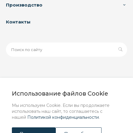
Производство
Контакты
© 2026 ООО «ЗАВОД РУСПАЙП», Все права защищены
| Данный интернет-сайт носит исключительно
Использование файлов Cookie
информационный характер и ни при каких условиях не
является публичной офертой, определяемой
Мы используем Cookie. Если вы продолжаете
положениями Статьи 437 (2) ГК РФ.
использовать наш сайт, то соглашаетесь с
нашей
Политикой конфиденциальности
.