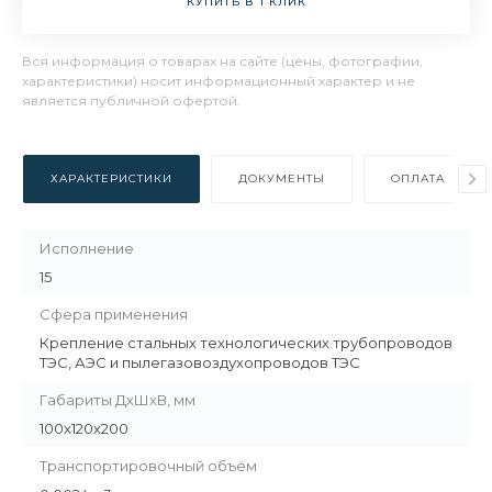
КУПИТЬ В 1 КЛИК
Вся информация о товарах на сайте (цены, фотографии,
характеристики) носит информационный характер и не
является публичной офертой.
ХАРАКТЕРИСТИКИ
ДОКУМЕНТЫ
ОПЛАТА
Исполнение
15
Сфера применения
Крепление стальных технологических трубопроводов
ТЭС, АЭС и пылегазовоздухопроводов ТЭС
Габариты ДхШхВ, мм
100х120х200
Транспортировочный объём