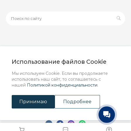
© 2026 ООО «ЗАВОД РУСПАЙП», Все права защищены
| Данный интернет-сайт носит исключительно
Использование файлов Cookie
информационный характер и ни при каких условиях не
является публичной офертой, определяемой
Мы используем Cookie. Если вы продолжаете
положениями Статьи 437 (2) ГК РФ.
использовать наш сайт, то соглашаетесь с
нашей
Политикой конфиденциальности
.
Принимаю
Подробнее