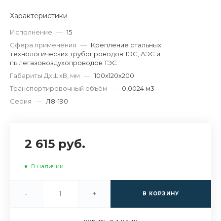
Характеристики
Исполнение
—
15
Сфера применения
—
Крепление стальных
технологических трубопроводов ТЭС, АЭС и
пылегазовоздухопроводов ТЭС
Габариты ДхШхВ, мм
—
100х120х200
Транспортировочный объём
—
0,0024 м3
Серия
—
Л8-190
2 615 руб.
В наличии
-
+
В КОРЗИНУ