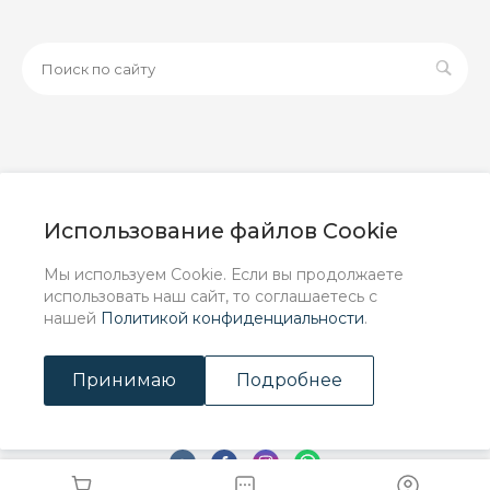
© 2026 ООО «ЗАВОД РУСПАЙП», Все права защищены
| Данный интернет-сайт носит исключительно
Использование файлов Cookie
информационный характер и ни при каких условиях не
является публичной офертой, определяемой
Мы используем Cookie. Если вы продолжаете
положениями Статьи 437 (2) ГК РФ.
использовать наш сайт, то соглашаетесь с
нашей
Политикой конфиденциальности
.
Принимаю
Подробнее