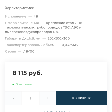
Характеристики
Исполнение
—
48
Сфера применения
—
Крепление стальных
технологических трубопроводов ТЭС, АЭС и
пылегазовоздухопроводов ТЭС
Габариты ДхШхВ, мм
—
250х500х300
Транспортировочный объём
—
0,0375 м3
Серия
—
Л8-190
8 115 руб.
В наличии
-
+
В КОРЗИНУ