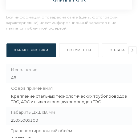
КУПИТЬ В 1 КЛИК
Вся информация о товарах на сайте (цены, фотографии,
характеристики) носит информационный характер и не
является публичной офертой.
ХАРАКТЕРИСТИКИ
ДОКУМЕНТЫ
ОПЛАТА
Исполнение
48
Сфера применения
Крепление стальных технологических трубопроводов
ТЭС, АЭС и пылегазовоздухопроводов ТЭС
Габариты ДхШхВ, мм
250х500х300
Транспортировочный объём