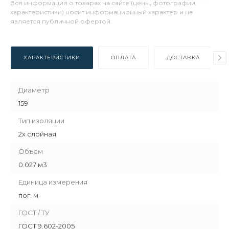
Вся информация о товарах на сайте (цены, фотографии,
характеристики) носит информационный характер и не
является публичной офертой.
ХАРАКТЕРИСТИКИ
ОПЛАТА
ДОСТАВКА
Диаметр
159
Тип изоляции
2х слойная
Объем
0.027 м3
Единица измерения
пог. м
ГОСТ / ТУ
ГОСТ 9.602-2005