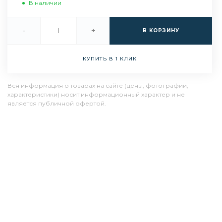
В наличии
-
+
В КОРЗИНУ
КУПИТЬ В 1 КЛИК
Вся информация о товарах на сайте (цены, фотографии,
характеристики) носит информационный характер и не
является публичной офертой.