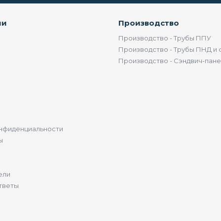
ии
Производство
Производство - Трубы ППУ
Производство - Трубы ПНД и 
Производство - Сэндвич-пан
нфиденциальности
ы
ели
тветы