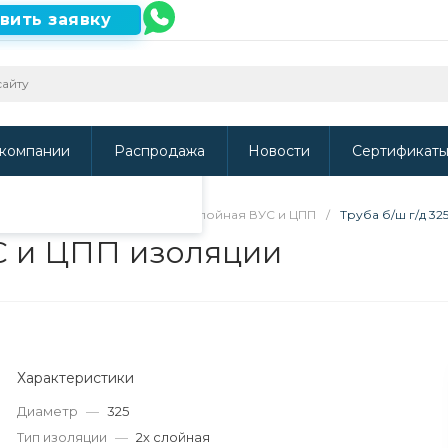
вить заявку
ть наш сайт, то
и
.
компании
Распродажа
Новости
Сертификат
ВУС, УС и ЦПП изоляции
/
2х слойная ВУС и ЦПП
/
Труба б/ш г/д 32
УС и ЦПП изоляции
Характеристики
Диаметр
—
325
Тип изоляции
—
2х слойная