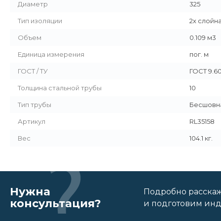
Диаметр
325
Тип изоляции
2х слойн
Объем
0.109 м3
Единица измерения
пог. м
ГОСТ / ТУ
ГОСТ 9.6
Толщина стальной трубы
10
Тип трубы
Бесшовн
Артикул
RL35158
Вес
104.1 кг.
Нужна
Подробно расскаже
консультация?
и подготовим ин