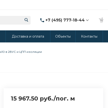
+7 (495) 777-18-44
8 (986) 314-94-49
ы
Доставка и оплата
Объекты
Контакты
г. Дмитров, ул.
Промышленная 15
(Производство ППУ)
8:30-20:00
5х10 в 2ВУС и ЦПП изоляции
crm@rus-line.com
15 967.50 руб.
/
пог. м