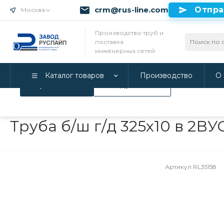
crm@rus-line.com
Отпра
Москва
Использование файлов Cookie
Производство труб и
поставка
Мы используем Cookie. Если вы продолжаете использова
инженерных сетей
соглашаетесь с нашей
Политикой конфиденциальност
Каталог товаров
Производство
О 
Принимаю
Подробнее
Главная
/
Каталог товаров
/
Инженерные системы
/
Трубы в 
Труба б/ш г/д 325х10 в 2В
Артикул
RL35158