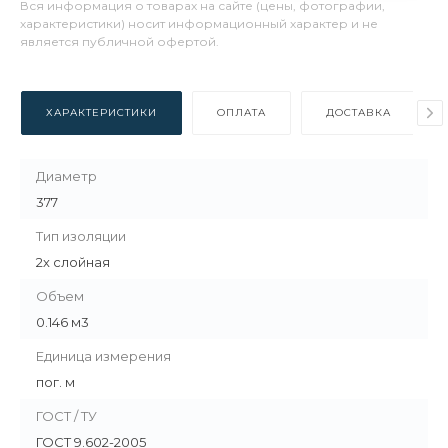
Вся информация о товарах на сайте (цены, фотографии,
характеристики) носит информационный характер и не
является публичной офертой.
ХАРАКТЕРИСТИКИ
ОПЛАТА
ДОСТАВКА
Диаметр
377
Тип изоляции
2х слойная
Объем
0.146 м3
Единица измерения
пог. м
ГОСТ / ТУ
ГОСТ 9.602-2005