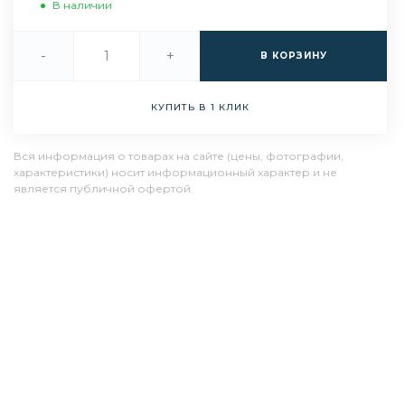
В наличии
-
+
В КОРЗИНУ
КУПИТЬ В 1 КЛИК
Вся информация о товарах на сайте (цены, фотографии,
характеристики) носит информационный характер и не
является публичной офертой.