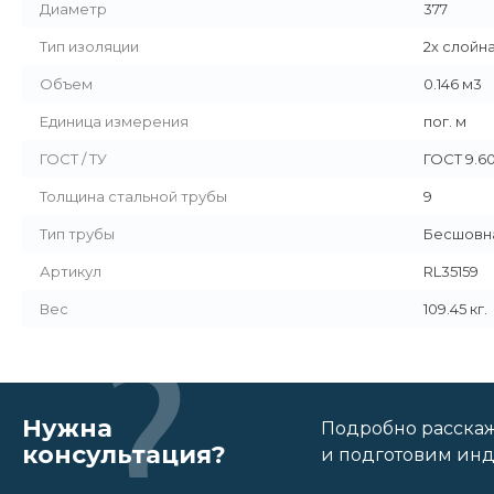
Диаметр
377
Тип изоляции
2х слойн
Объем
0.146 м3
Единица измерения
пог. м
ГОСТ / ТУ
ГОСТ 9.6
Толщина стальной трубы
9
Тип трубы
Бесшовн
Артикул
RL35159
Вес
109.45 кг.
Нужна
Подробно расскаже
консультация?
и подготовим ин