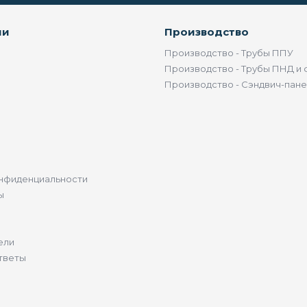
ии
Производство
Производство - Трубы ППУ
Производство - Трубы ПНД и 
Производство - Сэндвич-пан
нфиденциальности
ы
ели
тветы