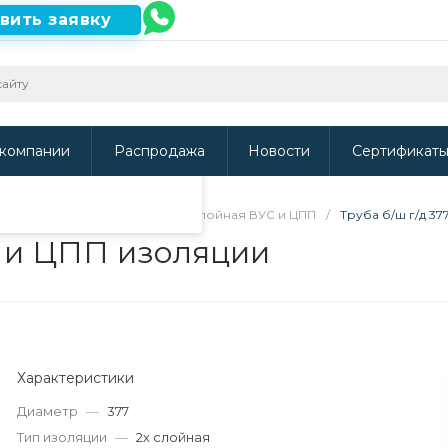
вить заявку
ть наш сайт, то
и
.
компании
Распродажа
Новости
Сертификат
ВУС, УС и ЦПП изоляции
/
2х слойная ВУС и ЦПП
/
Труба б/ш г/д 3
С и ЦПП изоляции
Характеристики
Диаметр
—
377
Тип изоляции
—
2х слойная