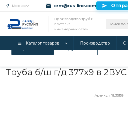
crm@rus-line.com
Отпра
Москва
Использование файлов Cookie
Производство труб и
поставка
Мы используем Cookie. Если вы продолжаете использова
инженерных сетей
соглашаетесь с нашей
Политикой конфиденциальност
Каталог товаров
Производство
О 
Принимаю
Подробнее
Главная
/
Каталог товаров
/
Инженерные системы
/
Трубы в 
Труба б/ш г/д 377х9 в 2ВУ
Артикул
RL35159