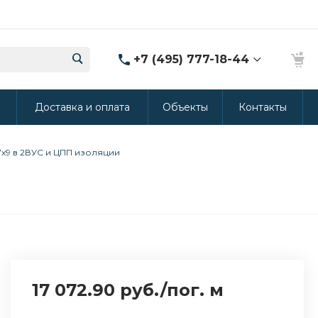
+7 (495) 777-18-44
8 (986) 314-94-49
ы
Доставка и оплата
Объекты
Контакты
г. Дмитров, ул.
Промышленная 15
(Производство ППУ)
8:30-20:00
77х9 в 2ВУС и ЦПП изоляции
crm@rus-line.com
17 072.90 руб.
/
пог. м