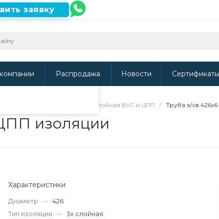
вить заявку
ть наш сайт, то
и
.
компании
Распродажа
Новости
Сертификат
ВУС, УС и ЦПП изоляции
/
3х слойная ВУС и ЦПП
/
Труба э/св 426х
и ЦПП изоляции
Характеристики
Диаметр
—
426
Тип изоляции
—
3х слойная