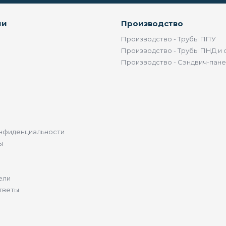
ии
Производство
Производство - Трубы ППУ
Производство - Трубы ПНД и 
Производство - Сэндвич-пан
нфиденциальности
ы
ели
тветы