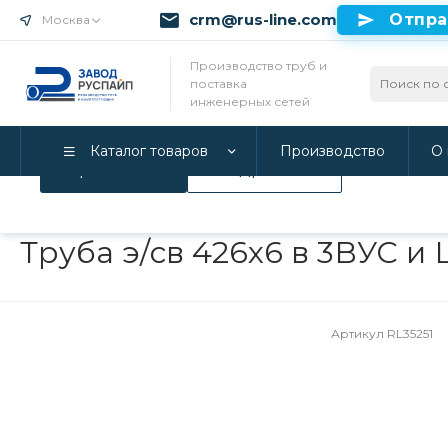
crm@rus-line.com
Отпра
Москва
Использование файлов Cookie
Производство труб и
поставка
Мы используем Cookie. Если вы продолжаете использова
инженерных сетей
соглашаетесь с нашей
Политикой конфиденциальност
Каталог товаров
Производство
О 
Принимаю
Подробнее
Главная
/
Каталог товаров
/
Инженерные системы
/
Трубы в 
Труба э/св 426х6 в 3ВУС 
Артикул
RL35251