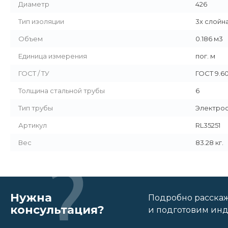
Диаметр
426
Тип изоляции
3х слойн
Объем
0.186 м3
Единица измерения
пог. м
ГОСТ / ТУ
ГОСТ 9.6
Толщина стальной трубы
6
Тип трубы
Электро
Артикул
RL35251
Вес
83.28 кг.
Нужна
Подробно расскаже
консультация?
и подготовим ин