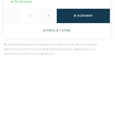
В наличии
-
+
В КОРЗИНУ
КУПИТЬ В 1 КЛИК
Вся информация о товарах на сайте (цены, фотографии,
характеристики) носит информационный характер и не
является публичной офертой.