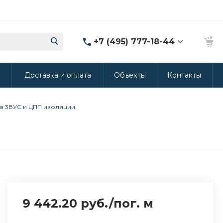
+7 (495) 777-18-44
8 (986) 314-94-49
ы
Доставка и оплата
Объекты
Контакты
г. Дмитров, ул.
Промышленная 15
(Производство ППУ)
8:30-20:00
6 в 3ВУС и ЦПП изоляции
crm@rus-line.com
9 442.20 руб.
/
пог. м