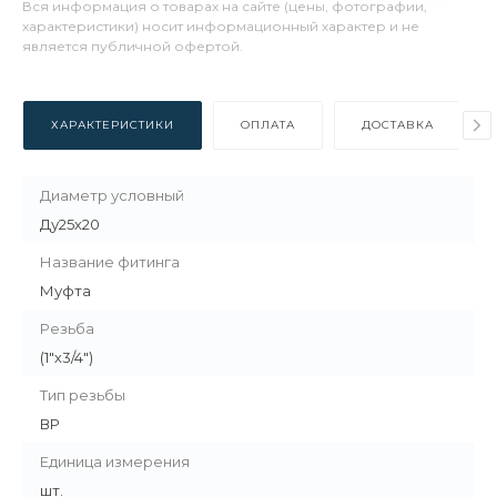
Вся информация о товарах на сайте (цены, фотографии,
характеристики) носит информационный характер и не
является публичной офертой.
ХАРАКТЕРИСТИКИ
ОПЛАТА
ДОСТАВКА
Диаметр условный
Ду25х20
Название фитинга
Муфта
Резьба
(1"х3/4")
Тип резьбы
ВР
Единица измерения
шт.