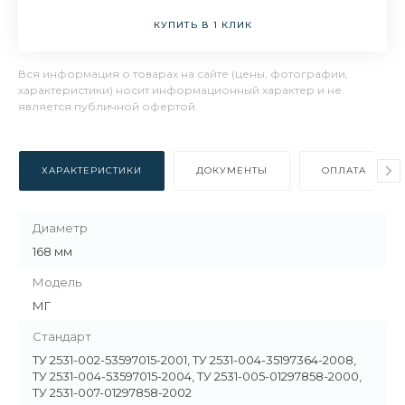
КУПИТЬ В 1 КЛИК
Вся информация о товарах на сайте (цены, фотографии,
характеристики) носит информационный характер и не
является публичной офертой.
ХАРАКТЕРИСТИКИ
ДОКУМЕНТЫ
ОПЛАТА
Диаметр
168 мм
Модель
МГ
Стандарт
ТУ 2531-002-53597015-2001, ТУ 2531-004-35197364-2008,
ТУ 2531-004-53597015-2004, ТУ 2531-005-01297858-2000,
ТУ 2531-007-01297858-2002