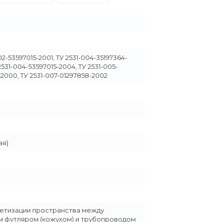
02-53597015-2001, ТУ 2531-004-35197364-
2531-004-53597015-2004, ТУ 2531-005-
2000, ТУ 2531-007-01297858-2002
ая)
етизации пространства между
 футляром (кожухом) и трубопроводом