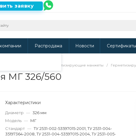
вить заявку
ть наш сайт, то
и
.
компании
Распродажа
Новости
Сертификат
направляющие кольца и герметизирующие манжеты
/
Герметизир
 МГ 326/560
Характеристики
Диаметр
—
326 мм
Модель
—
МГ
Стандарт
—
ТУ 2531-002-53597015-2001, ТУ 2531-004-
35197364-2008, ТУ 2531-004-53597015-2004, ТУ 2531-005-