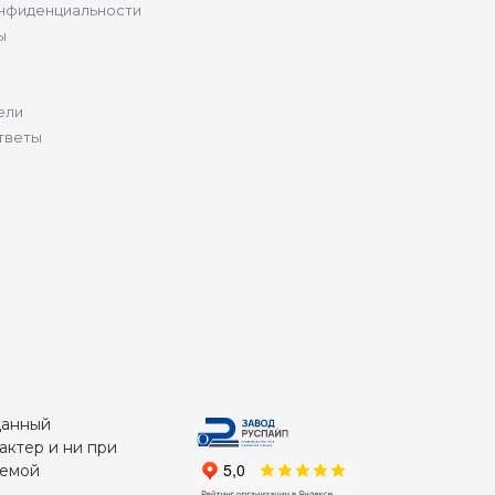
нфиденциальности
ы
ели
тветы
Данный
актер и ни при
яемой