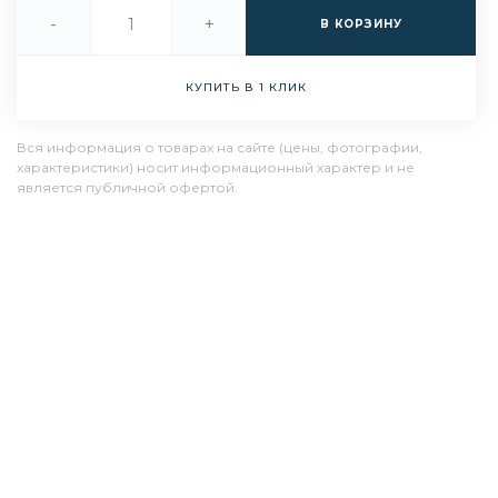
-
+
В КОРЗИНУ
КУПИТЬ В 1 КЛИК
Вся информация о товарах на сайте (цены, фотографии,
характеристики) носит информационный характер и не
является публичной офертой.