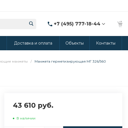
+7 (495) 777-18-44
8 (986) 314-94-49
ы
Доставка и оплата
Объекты
Контакты
г. Дмитров, ул.
Промышленная 15
(Производство ППУ)
8:30-20:00
ующие манжеты
/
Манжета герметизирующая МГ 326/560
crm@rus-line.com
43 610 руб.
В наличии