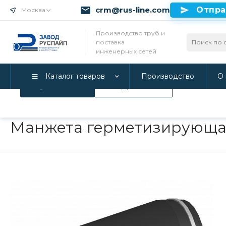
crm@rus-line.com
Отпра
Москва
Использование файлов Cookie
Производство труб и
поставка
Мы используем Cookie. Если вы продолжаете использова
инженерных сетей
соглашаетесь с нашей
Политикой конфиденциальност
Каталог товаров
Производство
О 
Принимаю
Подробнее
Главная
/
Каталог товаров
/
Инженерные системы
/
Опорно-
Манжета герметизирующая