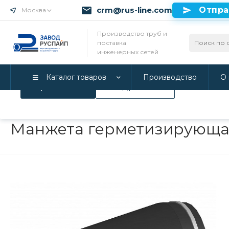
crm@rus-line.com
Отпра
Москва
Использование файлов Cookie
Производство труб и
поставка
Мы используем Cookie. Если вы продолжаете использова
инженерных сетей
соглашаетесь с нашей
Политикой конфиденциальност
Каталог товаров
Производство
О 
Принимаю
Подробнее
Главная
/
Каталог товаров
/
Инженерные системы
/
Опорно-
Манжета герметизирующа