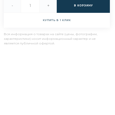
-
+
В КОРЗИНУ
КУПИТЬ В 1 КЛИК
Вся информация о товарах на сайте (цены, фотографии,
характеристики) носит информационный характер и не
является публичной офертой.