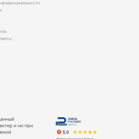
нфиденциальности
ы
ели
тветы
Данный
актер и ни при
яемой