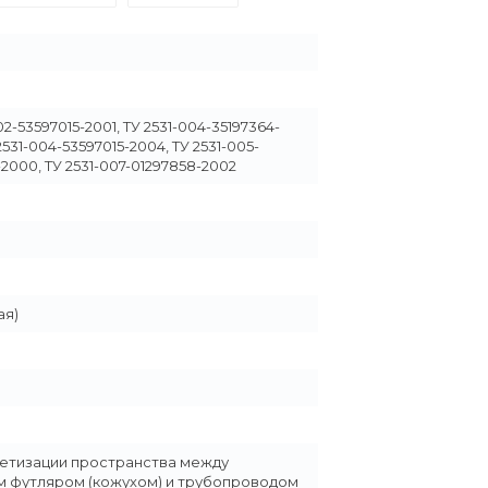
02-53597015-2001, ТУ 2531-004-35197364-
2531-004-53597015-2004, ТУ 2531-005-
2000, ТУ 2531-007-01297858-2002
ая)
етизации пространства между
 футляром (кожухом) и трубопроводом