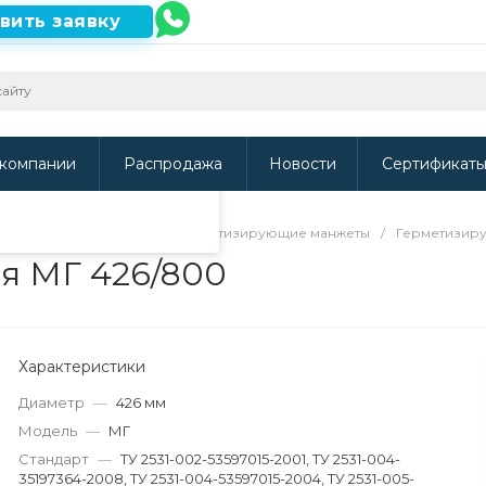
вить заявку
ть наш сайт, то
и
.
компании
Распродажа
Новости
Сертификат
направляющие кольца и герметизирующие манжеты
/
Герметизир
я МГ 426/800
Характеристики
Диаметр
—
426 мм
Модель
—
МГ
Стандарт
—
ТУ 2531-002-53597015-2001, ТУ 2531-004-
35197364-2008, ТУ 2531-004-53597015-2004, ТУ 2531-005-