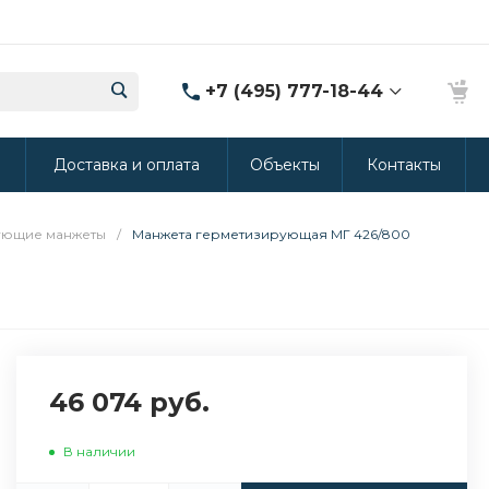
+7 (495) 777-18-44
8 (986) 314-94-49
ы
Доставка и оплата
Объекты
Контакты
г. Дмитров, ул.
Промышленная 15
(Производство ППУ)
8:30-20:00
ующие манжеты
/
Манжета герметизирующая МГ 426/800
crm@rus-line.com
46 074 руб.
В наличии