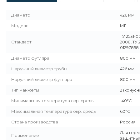
Диаметр
426 мм
Модель
МГ
ТУ 2531-0
Стандарт
2008, ТУ 
01297858-
Диаметр футляра
800 мм
Наружный диаметр трубы
426 мм
Наружный диаметр футляра
800 мм
Тип манжеты
2 (конусн
Минимальная температура окр. среды
-40°C
Максимальная температура окр. среды
60°C
Страна производства
Россия
Для герм
Применение
защитным