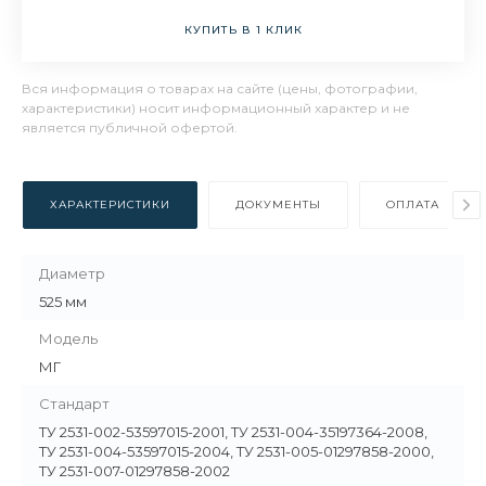
КУПИТЬ В 1 КЛИК
Вся информация о товарах на сайте (цены, фотографии,
характеристики) носит информационный характер и не
является публичной офертой.
ХАРАКТЕРИСТИКИ
ДОКУМЕНТЫ
ОПЛАТА
Диаметр
525 мм
Модель
МГ
Стандарт
ТУ 2531-002-53597015-2001, ТУ 2531-004-35197364-2008,
ТУ 2531-004-53597015-2004, ТУ 2531-005-01297858-2000,
ТУ 2531-007-01297858-2002