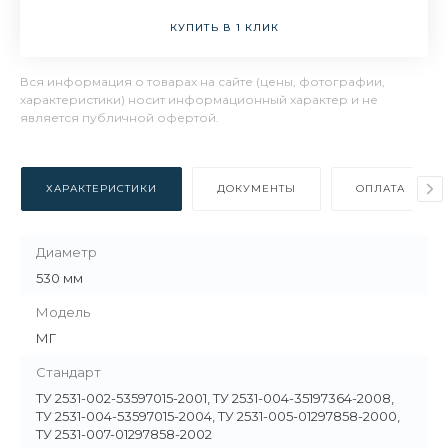
КУПИТЬ В 1 КЛИК
Вся информация о товарах на сайте (цены, фотографии,
характеристики) носит информационный характер и не
является публичной офертой.
ХАРАКТЕРИСТИКИ
ДОКУМЕНТЫ
ОПЛАТА
Диаметр
530 мм
Модель
МГ
Стандарт
ТУ 2531-002-53597015-2001, ТУ 2531-004-35197364-2008,
ТУ 2531-004-53597015-2004, ТУ 2531-005-01297858-2000,
ТУ 2531-007-01297858-2002