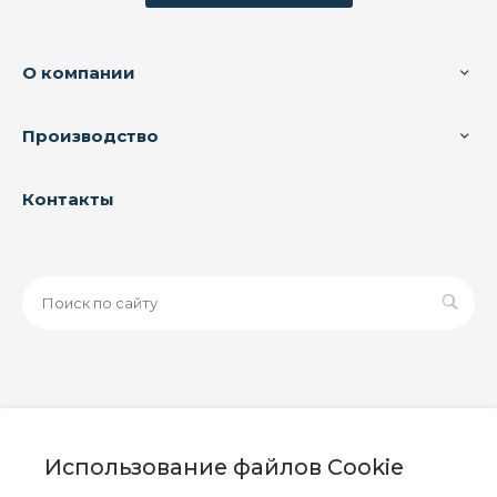
О компании
Производство
Контакты
© 2026 ООО «ЗАВОД РУСПАЙП», Все права защищены
| Данный интернет-сайт носит исключительно
Использование файлов Cookie
информационный характер и ни при каких условиях не
является публичной офертой, определяемой