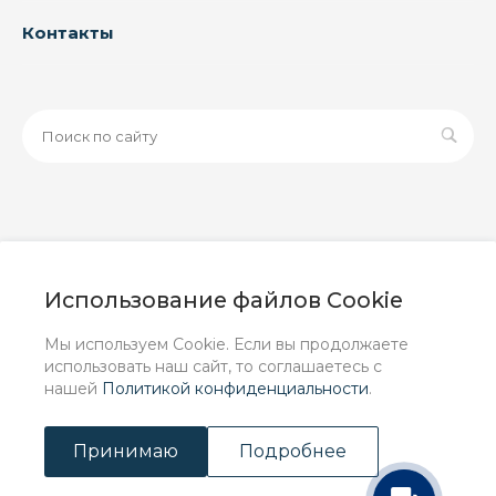
Контакты
© 2026 ООО «ЗАВОД РУСПАЙП», Все права защищены
| Данный интернет-сайт носит исключительно
Использование файлов Cookie
информационный характер и ни при каких условиях не
является публичной офертой, определяемой
Мы используем Cookie. Если вы продолжаете
положениями Статьи 437 (2) ГК РФ.
использовать наш сайт, то соглашаетесь с
нашей
Политикой конфиденциальности
.
Принимаю
Подробнее