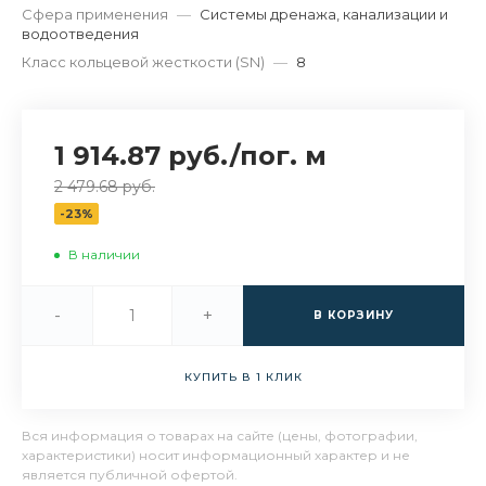
Сфера применения
—
Системы дренажа, канализации и
водоотведения
Класс кольцевой жесткости (SN)
—
8
1 914.87 руб.
/
пог. м
2 479.68 руб.
-23%
В наличии
-
+
В КОРЗИНУ
КУПИТЬ В 1 КЛИК
Вся информация о товарах на сайте (цены, фотографии,
характеристики) носит информационный характер и не
является публичной офертой.