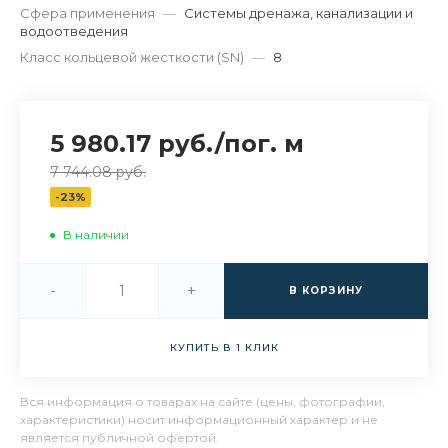
Сфера применения
—
Системы дренажа, канализации и
водоотведения
Класс кольцевой жесткости (SN)
—
8
5 980.17 руб.
/
пог. м
7 744.08 руб.
-23%
В наличии
-
+
В КОРЗИНУ
КУПИТЬ В 1 КЛИК
Вся информация о товарах на сайте (цены, фотографии,
характеристики) носит информационный характер и не
является публичной офертой.