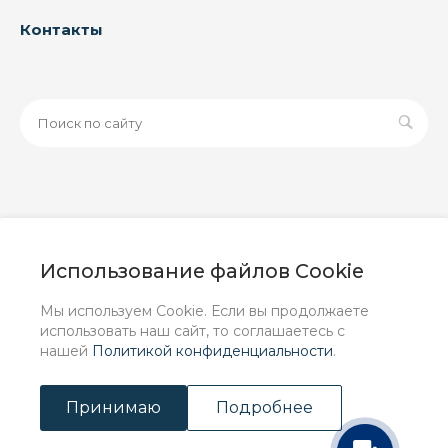
Контакты
© 2026 ООО «ЗАВОД РУСПАЙП», Все права защищены
| Данный интернет-сайт носит исключительно
Использование файлов Cookie
информационный характер и ни при каких условиях не
является публичной офертой, определяемой
Мы используем Cookie. Если вы продолжаете
положениями Статьи 437 (2) ГК РФ.
использовать наш сайт, то соглашаетесь с
нашей
Политикой конфиденциальности
.
Принимаю
Подробнее