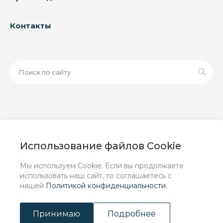
Контакты
© 2026 ООО «ЗАВОД РУСПАЙП», Все права защищены
| Данный интернет-сайт носит исключительно
Использование файлов Cookie
информационный характер и ни при каких условиях не
является публичной офертой, определяемой
Мы используем Cookie. Если вы продолжаете
положениями Статьи 437 (2) ГК РФ.
использовать наш сайт, то соглашаетесь с
нашей
Политикой конфиденциальности
.
Принимаю
Подробнее