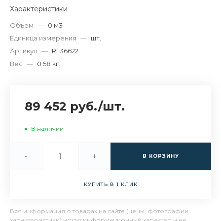
Характеристики
Объем
—
0 м3
Единица измерения
—
шт.
Артикул
—
RL36622
Вес
—
0.58 кг.
89 452 руб.
/
шт.
В наличии
-
+
В КОРЗИНУ
КУПИТЬ В 1 КЛИК
Вся информация о товарах на сайте (цены, фотографии,
характеристики) носит информационный характер и не