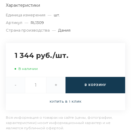
Характеристики
Единица измерения
—
шт.
Артикул
—
RL1309
Страна производства
—
Дания
1 344 руб.
/
шт.
В наличии
-
+
В КОРЗИНУ
КУПИТЬ В 1 КЛИК
Вся информация о товарах на сайте (цены, фотографии,
характеристики) носит информационный характер и не
является публичной офертой.