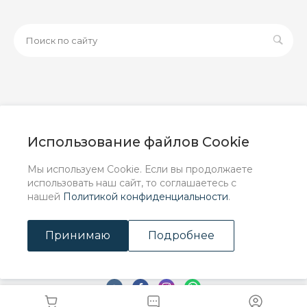
© 2026 ООО «ЗАВОД РУСПАЙП», Все права защищены
| Данный интернет-сайт носит исключительно
Использование файлов Cookie
информационный характер и ни при каких условиях не
является публичной офертой, определяемой
Мы используем Cookie. Если вы продолжаете
положениями Статьи 437 (2) ГК РФ.
использовать наш сайт, то соглашаетесь с
нашей
Политикой конфиденциальности
.
Принимаю
Подробнее