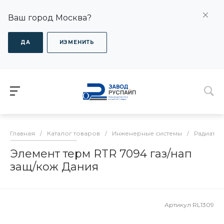
Ваш город Москва?
ДА
ИЗМЕНИТЬ
Главная
/
Каталог товаров
/
Инженерные системы
/
Радиатор
Элемент терм RTR 7094 газ/нап
защ/кож Дания
Артикул
RL1309