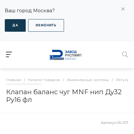
Ваш город Москва?
ДА
ИЗМЕНИТЬ
Главная
/
Каталог товаров
/
Инженерные системы
/
Регулиру
Клапан баланс чуг MNF нип Ду32
Ру16 фл
Артикул
RL1211