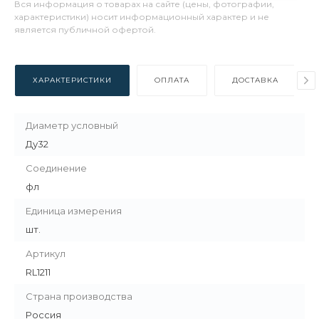
Вся информация о товарах на сайте (цены, фотографии,
характеристики) носит информационный характер и не
является публичной офертой.
ХАРАКТЕРИСТИКИ
ОПЛАТА
ДОСТАВКА
Диаметр условный
Ду32
Соединение
фл
Единица измерения
шт.
Артикул
RL1211
Страна производства
Россия