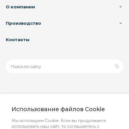
О компании
Производство
Контакты
© 2026 ООО «ЗАВОД РУСПАЙП», Все права защищены
| Данный интернет-сайт носит исключительно
Использование файлов Cookie
информационный характер и ни при каких условиях не
является публичной офертой, определяемой
Мы используем Cookie. Если вы продолжаете
положениями Статьи 437 (2) ГК РФ.
использовать наш сайт, то соглашаетесь с