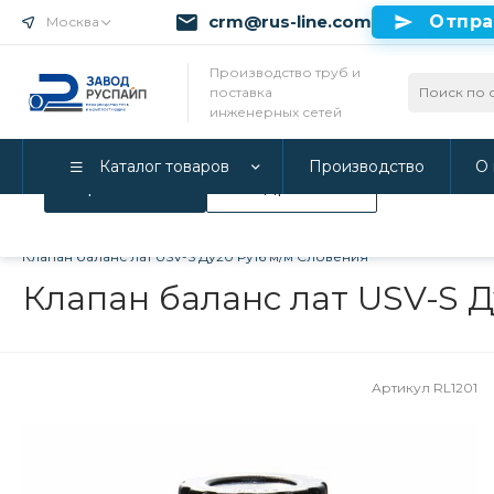
crm@rus-line.com
Отпра
Москва
Использование файлов Cookie
Производство труб и
поставка
Мы используем Cookie. Если вы продолжаете использова
инженерных сетей
соглашаетесь с нашей
Политикой конфиденциальност
Каталог товаров
Производство
О 
Принимаю
Подробнее
Главная
/
Каталог товаров
/
Инженерные системы
/
Регулиру
Клапан баланс лат USV-S Ду20 Ру16 м/м Словения
Клапан баланс лат USV-S Д
Артикул
RL1201