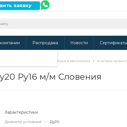
вить заявку
ть наш сайт, то
и
.
компании
Распродажа
Новости
Сертификат
ющая предохранительная арматура и автоматика
/
Клапаны краны
у20 Ру16 м/м Словения
Характеристики
Диаметр условный
—
Ду20