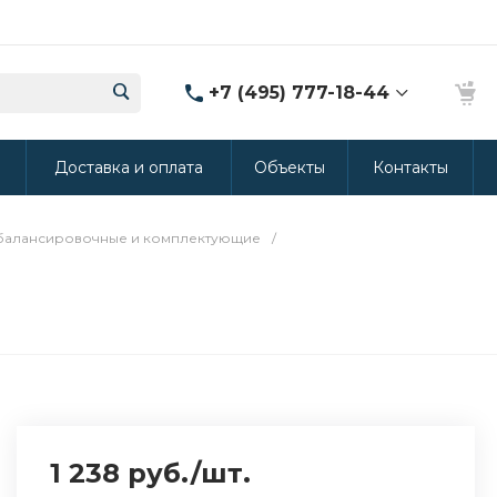
+7 (495) 777-18-44
8 (986) 314-94-49
ы
Доставка и оплата
Объекты
Контакты
г. Дмитров, ул.
Промышленная 15
(Производство ППУ)
8:30-20:00
 балансировочные и комплектующие
/
crm@rus-line.com
1 238 руб.
/
шт.