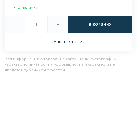
В наличии
-
+
В КОРЗИНУ
КУПИТЬ В 1 КЛИК
Вся информация о товарах на сайте (цены, фотографии,
характеристики) носит информационный характер и не
является публичной офертой.