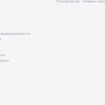
Производство - Сэндвич-пан
нфиденциальности
ы
ели
тветы