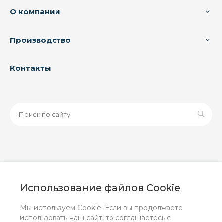
О компании
Производство
Контакты
© 2026 ООО «ЗАВОД РУСПАЙП», Все права защищены
| Данный интернет-сайт носит исключительно
Использование файлов Cookie
информационный характер и ни при каких условиях не
является публичной офертой, определяемой
Мы используем Cookie. Если вы продолжаете
положениями Статьи 437 (2) ГК РФ.
использовать наш сайт, то соглашаетесь с