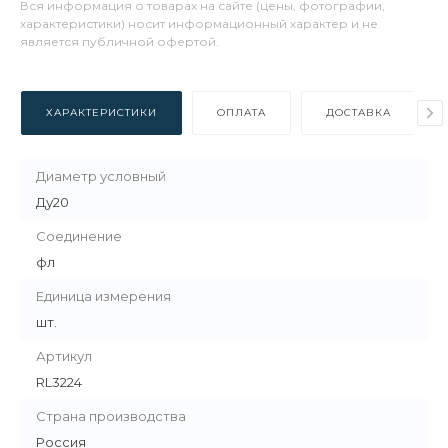
Вся информация о товарах на сайте (цены, фотографии,
характеристики) носит информационный характер и не
является публичной офертой.
ХАРАКТЕРИСТИКИ
ОПЛАТА
ДОСТАВКА
Диаметр условный
Ду20
Соединение
фл
Единица измерения
шт.
Артикул
RL3224
Страна производства
Россия