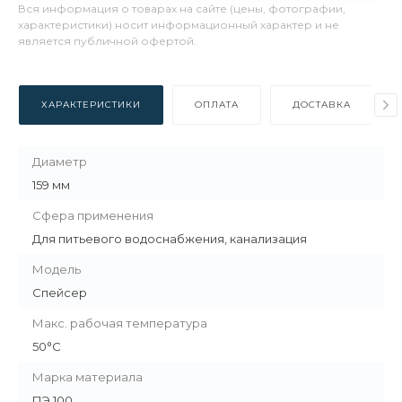
Вся информация о товарах на сайте (цены, фотографии,
характеристики) носит информационный характер и не
является публичной офертой.
ХАРАКТЕРИСТИКИ
ОПЛАТА
ДОСТАВКА
Диаметр
159 мм
Сфера применения
Для питьевого водоснабжения, канализация
Модель
Спейсер
Макс. рабочая температура
50°С
Марка материала
ПЭ 100