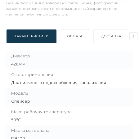
Вся информация о товарах на сайте (цены, фотографии,
характеристики) носит информационный характер и не
является публичной офертой.
ХАРАКТЕРИСТИКИ
ОПЛАТА
ДОСТАВКА
Диаметр
426 мм
Сфера применения
Для питьевого водоснабжения, канализация
Модель
Спейсер
Макс. рабочая температура
50°С
Марка материала
ПЭ 100