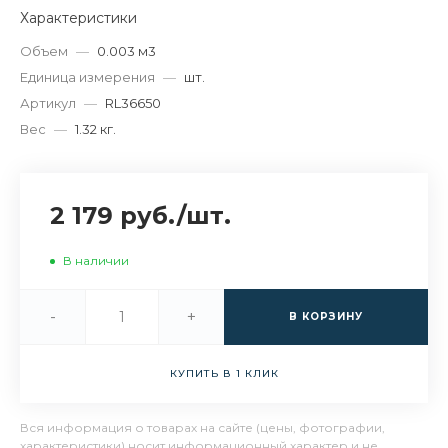
Характеристики
Объем
—
0.003 м3
Единица измерения
—
шт.
Артикул
—
RL36650
Вес
—
1.32 кг.
2 179 руб.
/
шт.
В наличии
-
+
В КОРЗИНУ
КУПИТЬ В 1 КЛИК
Вся информация о товарах на сайте (цены, фотографии,
характеристики) носит информационный характер и не