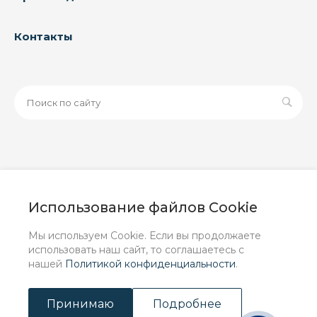
Контакты
© 2026 ООО «ЗАВОД РУСПАЙП», Все права защищены
| Данный интернет-сайт носит исключительно
Использование файлов Cookie
информационный характер и ни при каких условиях не
является публичной офертой, определяемой
Мы используем Cookie. Если вы продолжаете
положениями Статьи 437 (2) ГК РФ.
использовать наш сайт, то соглашаетесь с
нашей
Политикой конфиденциальности
.
Принимаю
Подробнее