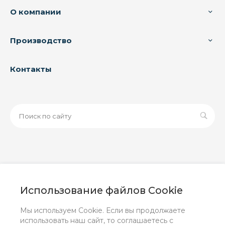
О компании
Производство
Контакты
© 2026 ООО «ЗАВОД РУСПАЙП», Все права защищены
| Данный интернет-сайт носит исключительно
Использование файлов Cookie
информационный характер и ни при каких условиях не
является публичной офертой, определяемой
Мы используем Cookie. Если вы продолжаете
положениями Статьи 437 (2) ГК РФ.
использовать наш сайт, то соглашаетесь с