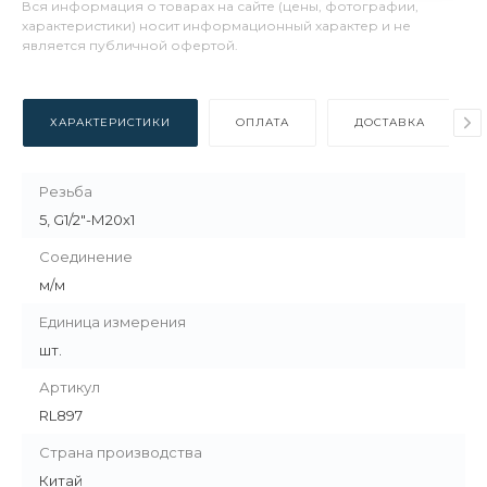
Вся информация о товарах на сайте (цены, фотографии,
характеристики) носит информационный характер и не
является публичной офертой.
ХАРАКТЕРИСТИКИ
ОПЛАТА
ДОСТАВКА
Резьба
5, G1/2"-М20х1
Соединение
м/м
Единица измерения
шт.
Артикул
RL897
Страна производства
Китай