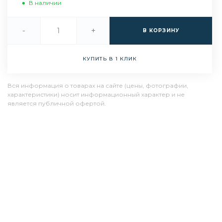
В наличии
-
+
В КОРЗИНУ
КУПИТЬ В 1 КЛИК
Вся информация о товарах на сайте (цены, фотографии,
характеристики) носит информационный характер и не
является публичной офертой.