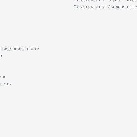
Производство - Сэндвич-пан
нфиденциальности
ы
ели
тветы