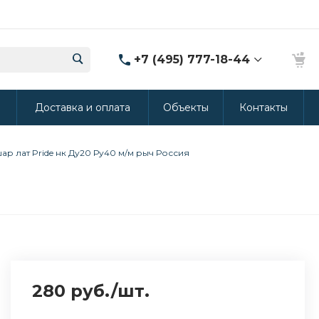
+7 (495) 777-18-44
8 (986) 314-94-49
ы
Доставка и оплата
Объекты
Контакты
г. Дмитров, ул.
Промышленная 15
(Производство ППУ)
8:30-20:00
ар лат Pride нк Ду20 Ру40 м/м рыч Россия
crm@rus-line.com
280 руб.
/
шт.