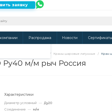
вить заявку
ть наш сайт, то
и
.
компании
Распродажа
Новости
Сертификат
 арматура и электроприводы
/
Краны шаровые латунные
/
Кран ш
0 Ру40 м/м рыч Россия
Характеристики
Диаметр условный
—
Ду20
Соединение
—
м/м