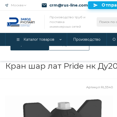
crm@rus-line.com
Отпра
Москва
Использование файлов Cookie
Производство труб и
поставка
Мы используем Cookie. Если вы продолжаете использова
инженерных сетей
соглашаетесь с нашей
Политикой конфиденциальност
Каталог товаров
Производство
О 
Принимаю
Подробнее
Главная
/
Каталог товаров
/
Инженерные системы
/
Запорная
Кран шар лат Pride нк Ду2
Артикул
RL3340