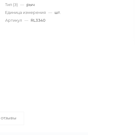
Тип (З)
—
рыч
Единица измерения
—
шт.
Артикул
—
RL3340
ОТЗЫВЫ