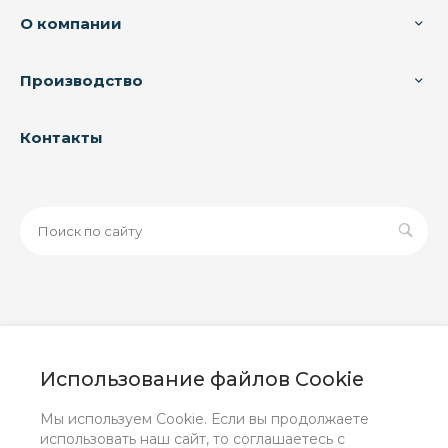
О компании
Производство
Контакты
© 2026 ООО «ЗАВОД РУСПАЙП», Все права защищены
| Данный интернет-сайт носит исключительно
Использование файлов Cookie
информационный характер и ни при каких условиях не
является публичной офертой, определяемой
Мы используем Cookie. Если вы продолжаете
положениями Статьи 437 (2) ГК РФ.
использовать наш сайт, то соглашаетесь с