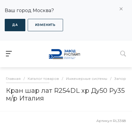
Ваш город Москва?
ДА
ИЗМЕНИТЬ
Главная
/
Каталог товаров
/
Инженерные системы
/
Запорная
Кран шар лат R254DL хр Ду50 Ру35
м/р Италия
Артикул
RL3368