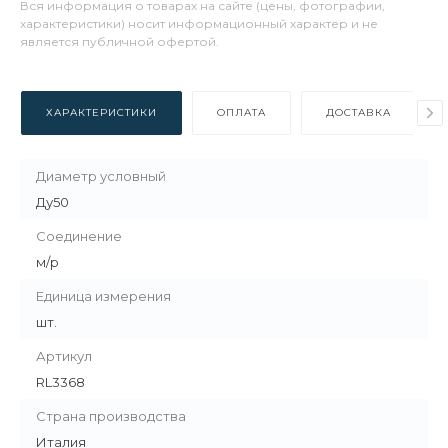
Вся информация о товарах на сайте (цены, фотографии,
характеристики) носит информационный характер и не
является публичной офертой.
ХАРАКТЕРИСТИКИ
ОПЛАТА
ДОСТАВКА
Диаметр условный
Ду50
Соединение
м/р
Единица измерения
шт.
Артикул
RL3368
Страна производства
Италия