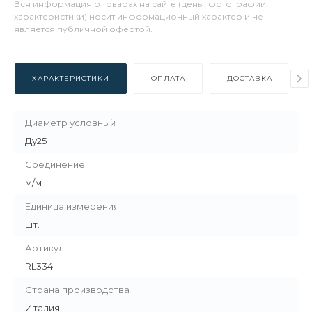
Вся информация о товарах на сайте (цены, фотографии,
характеристики) носит информационный характер и не
является публичной офертой.
ХАРАКТЕРИСТИКИ
ОПЛАТА
ДОСТАВКА
Диаметр условный
Ду25
Соединение
м/м
Единица измерения
шт.
Артикул
RL334
Страна производства
Италия