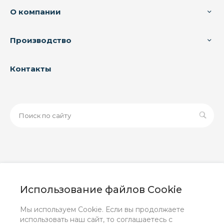
О компании
Производство
Контакты
© 2026 ООО «ЗАВОД РУСПАЙП», Все права защищены
| Данный интернет-сайт носит исключительно
Использование файлов Cookie
информационный характер и ни при каких условиях не
является публичной офертой, определяемой
Мы используем Cookie. Если вы продолжаете
положениями Статьи 437 (2) ГК РФ.
использовать наш сайт, то соглашаетесь с