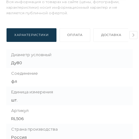
Вся информация о товарах на сайте (цены, фотографии,
характеристики) носит информационный характер и не
является публичной офертой.
ХАРАКТЕРИСТИКИ
ОПЛАТА
ДОСТАВКА
Диаметр условный
Ду80
Соединение
фл
Единица измерения
шт.
Артикул
RL506
Страна производства
Россия