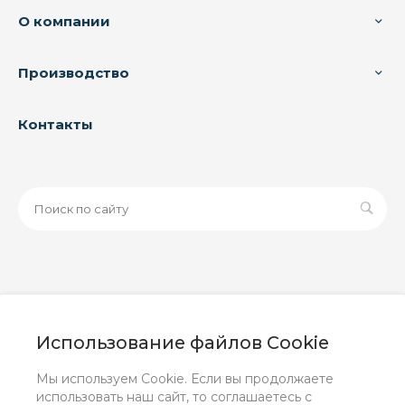
О компании
Производство
Контакты
© 2026 ООО «ЗАВОД РУСПАЙП», Все права защищены
| Данный интернет-сайт носит исключительно
Использование файлов Cookie
информационный характер и ни при каких условиях не
является публичной офертой, определяемой
Мы используем Cookie. Если вы продолжаете
положениями Статьи 437 (2) ГК РФ.
использовать наш сайт, то соглашаетесь с