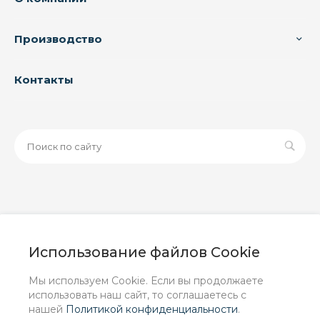
Производство
Контакты
© 2026 ООО «ЗАВОД РУСПАЙП», Все права защищены
| Данный интернет-сайт носит исключительно
Использование файлов Cookie
информационный характер и ни при каких условиях не
является публичной офертой, определяемой
Мы используем Cookie. Если вы продолжаете
положениями Статьи 437 (2) ГК РФ.
использовать наш сайт, то соглашаетесь с
нашей
Политикой конфиденциальности
.