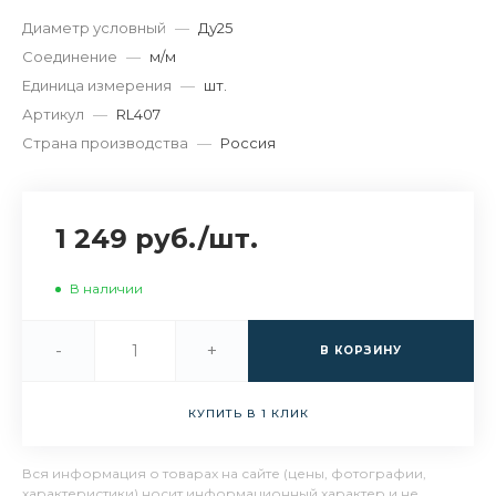
Диаметр условный
—
Ду25
Соединение
—
м/м
Единица измерения
—
шт.
Артикул
—
RL407
Страна производства
—
Россия
1 249 руб.
/
шт.
В наличии
-
+
В КОРЗИНУ
КУПИТЬ В 1 КЛИК
Вся информация о товарах на сайте (цены, фотографии,
характеристики) носит информационный характер и не