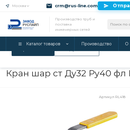
crm@rus-line.com
Отпра
Москва
Использование файлов Cookie
Производство труб и
поставка
Мы используем Cookie. Если вы продолжаете использова
инженерных сетей
соглашаетесь с нашей
Политикой конфиденциальност
Каталог товаров
Производство
О 
Принимаю
Подробнее
Главная
/
Каталог товаров
/
Инженерные системы
/
Запорная
Кран шар ст Ду32 Ру40 фл
Артикул
RL418