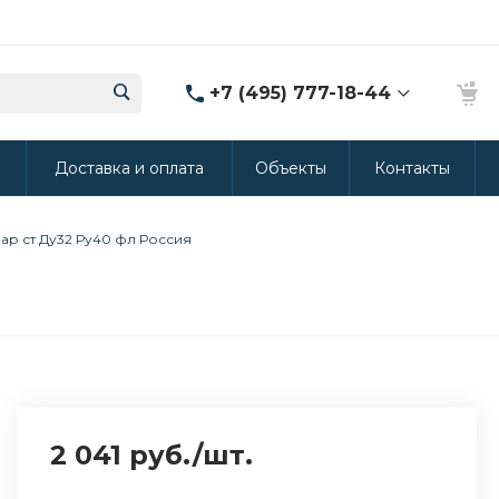
+7 (495) 777-18-44
8 (986) 314-94-49
ы
Доставка и оплата
Объекты
Контакты
г. Дмитров, ул.
Промышленная 15
(Производство ППУ)
8:30-20:00
ар ст Ду32 Ру40 фл Россия
crm@rus-line.com
2 041 руб.
/
шт.