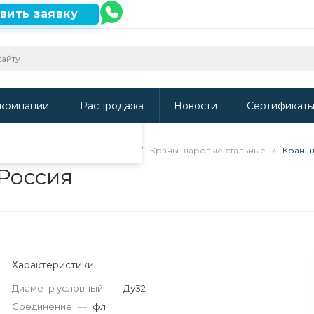
вить заявку
ть наш сайт, то
и
.
компании
Распродажа
Новости
Сертификат
 арматура и электроприводы
/
Краны шаровые стальные
/
Кран ш
 Россия
Характеристики
Диаметр условный
—
Ду32
Соединение
—
фл