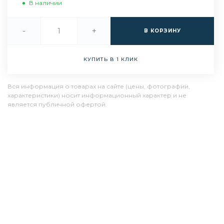
В наличии
-
+
В КОРЗИНУ
КУПИТЬ В 1 КЛИК
Вся информация о товарах на сайте (цены, фотографии,
характеристики) носит информационный характер и не
является публичной офертой.