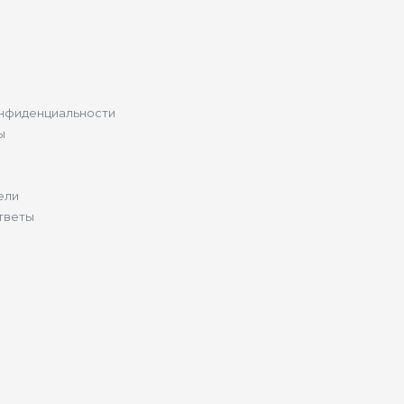
нфиденциальности
ы
ели
тветы