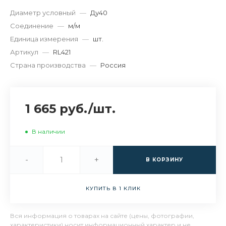
Диаметр условный
—
Ду40
Соединение
—
м/м
Единица измерения
—
шт.
Артикул
—
RL421
Страна производства
—
Россия
1 665 руб.
/
шт.
В наличии
-
+
В КОРЗИНУ
КУПИТЬ В 1 КЛИК
Вся информация о товарах на сайте (цены, фотографии,
характеристики) носит информационный характер и не