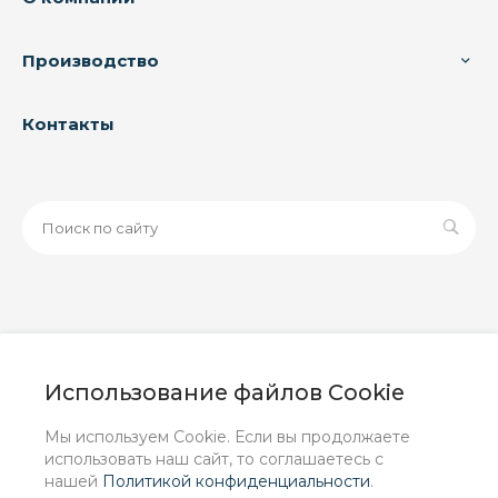
Производство
Контакты
© 2026 ООО «ЗАВОД РУСПАЙП», Все права защищены
| Данный интернет-сайт носит исключительно
Использование файлов Cookie
информационный характер и ни при каких условиях не
является публичной офертой, определяемой
Мы используем Cookie. Если вы продолжаете
положениями Статьи 437 (2) ГК РФ.
использовать наш сайт, то соглашаетесь с
нашей
Политикой конфиденциальности
.