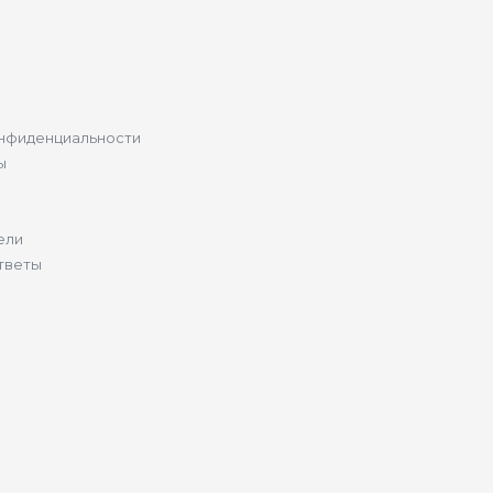
нфиденциальности
ы
ели
тветы