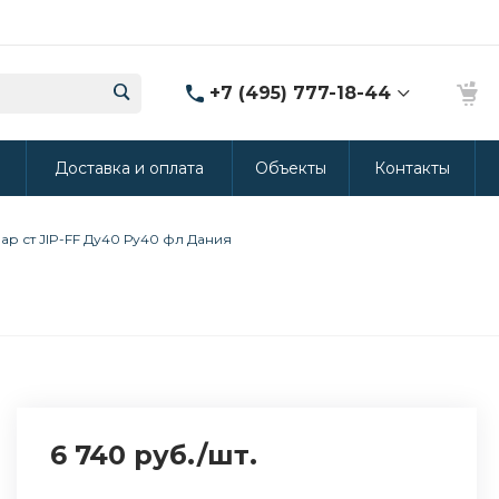
+7 (495) 777-18-44
8 (986) 314-94-49
ы
Доставка и оплата
Объекты
Контакты
г. Дмитров, ул.
Промышленная 15
(Производство ППУ)
8:30-20:00
ар ст JIP-FF Ду40 Ру40 фл Дания
crm@rus-line.com
6 740 руб.
/
шт.