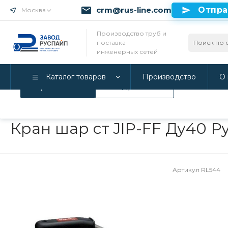
crm@rus-line.com
Отпра
Москва
Использование файлов Cookie
Производство труб и
поставка
Мы используем Cookie. Если вы продолжаете использова
инженерных сетей
соглашаетесь с нашей
Политикой конфиденциальност
Каталог товаров
Производство
О 
Принимаю
Подробнее
Главная
/
Каталог товаров
/
Инженерные системы
/
Запорная
Кран шар ст JIP-FF Ду40 Р
Артикул
RL544