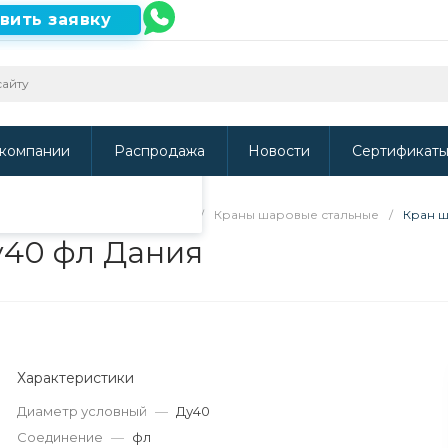
вить заявку
ть наш сайт, то
и
.
компании
Распродажа
Новости
Сертификат
 арматура и электроприводы
/
Краны шаровые стальные
/
Кран ш
у40 фл Дания
Характеристики
Диаметр условный
—
Ду40
Соединение
—
фл