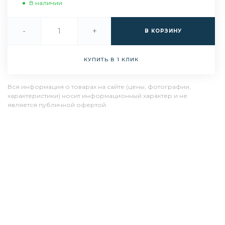
В наличии
-
+
В КОРЗИНУ
КУПИТЬ В 1 КЛИК
Вся информация о товарах на сайте (цены, фотографии,
характеристики) носит информационный характер и не
является публичной офертой.