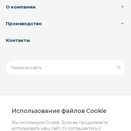
О компании
Производство
Контакты
© 2026 ООО «ЗАВОД РУСПАЙП», Все права защищены
| Данный интернет-сайт носит исключительно
Использование файлов Cookie
информационный характер и ни при каких условиях не
является публичной офертой, определяемой
Мы используем Cookie. Если вы продолжаете
положениями Статьи 437 (2) ГК РФ.
использовать наш сайт, то соглашаетесь с