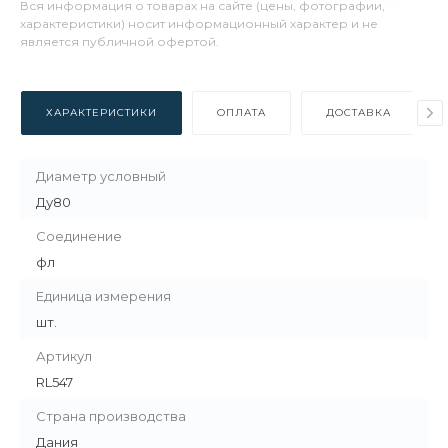
Вся информация о товарах на сайте (цены, фотографии,
характеристики) носит информационный характер и не
является публичной офертой.
ХАРАКТЕРИСТИКИ
ОПЛАТА
ДОСТАВКА
Диаметр условный
Ду80
Соединение
фл
Единица измерения
шт.
Артикул
RL547
Страна производства
Дания