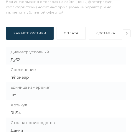
Вся информация о товарах на сайте (цены, фотографии,
характеристики) носит информационный характер и не
является публичной офертой.
ХАРАКТЕРИСТИКИ
ОПЛАТА
ДОСТАВКА
Диаметр условный
Ду32
Соединение
п/привар
Единица измерения
шт.
Артикул
RL514
Страна производства
Дания