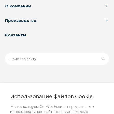
О компании
Производство
Контакты
© 2026 ООО «ЗАВОД РУСПАЙП», Все права защищены
| Данный интернет-сайт носит исключительно
Использование файлов Cookie
информационный характер и ни при каких условиях не
является публичной офертой, определяемой
Мы используем Cookie. Если вы продолжаете
положениями Статьи 437 (2) ГК РФ.
использовать наш сайт, то соглашаетесь с