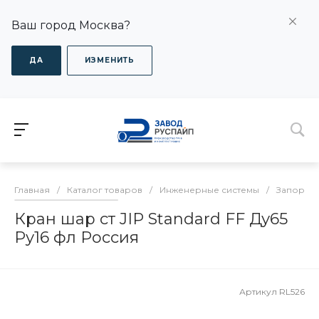
Ваш город Москва?
ДА
ИЗМЕНИТЬ
Главная
/
Каталог товаров
/
Инженерные системы
/
Запорная
Кран шар ст JIP Standard FF Ду65
Ру16 фл Россия
Артикул
RL526