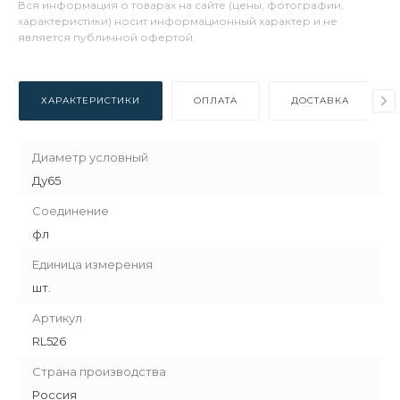
Вся информация о товарах на сайте (цены, фотографии,
характеристики) носит информационный характер и не
является публичной офертой.
ХАРАКТЕРИСТИКИ
ОПЛАТА
ДОСТАВКА
Диаметр условный
Ду65
Соединение
фл
Единица измерения
шт.
Артикул
RL526
Страна производства
Россия