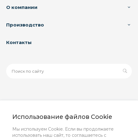
О компании
Производство
Контакты
© 2026 ООО «ЗАВОД РУСПАЙП», Все права защищены
| Данный интернет-сайт носит исключительно
Использование файлов Cookie
информационный характер и ни при каких условиях не
является публичной офертой, определяемой
Мы используем Cookie. Если вы продолжаете
положениями Статьи 437 (2) ГК РФ.
использовать наш сайт, то соглашаетесь с