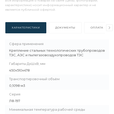
Вся информация о товарах на сайте (цены, фотографии,
характеристики) носит информационный характер и не
является публичной офертой.
ХАРАКТЕРИСТИКИ
ДОКУМЕНТЫ
ОПЛАТА
Сфера применения
Крепление стальных технологических трубопроводов
ТЭС, АЭС и пылегазовоздухопроводов ТЭС
Габариты ДхШхВ, мм
450х510х478
Транспортировочный объём
0,1098 м3
Серия
Л8-197
Минимальная температура рабочей среды