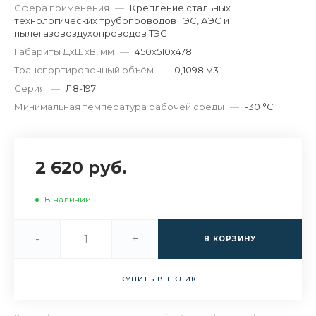
Сфера применения
—
Крепление стальных
технологических трубопроводов ТЭС, АЭС и
пылегазовоздухопроводов ТЭС
Габариты ДхШхВ, мм
—
450х510х478
Транспортировочный объём
—
0,1098 м3
Серия
—
Л8-197
Минимальная температура рабочей среды
—
-30 °С
2 620 руб.
В наличии
-
+
В КОРЗИНУ
КУПИТЬ В 1 КЛИК