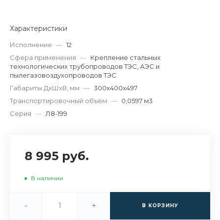
Характеристики
Исполнение
—
12
Сфера применения
—
Крепление стальных
технологических трубопроводов ТЭС, АЭС и
пылегазовоздухопроводов ТЭС
Габариты ДхШхВ, мм
—
300х400х497
Транспортировочный объём
—
0,0597 м3
Серия
—
Л8-199
8 995 руб.
В наличии
-
+
В КОРЗИНУ