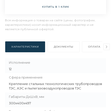
КУПИТЬ В 1 КЛИК
Вся информация о товарах на сайте (цены, фотографии,
характеристики) носит информационный характер и не
является публичной офертой.
ХАРАКТЕРИСТИКИ
ДОКУМЕНТЫ
ОПЛАТА
Исполнение
12
Сфера применения
Крепление стальных технологических трубопроводов
ТЭС, АЭС и пылегазовоздухопроводов ТЭС
Габариты ДхШхВ, мм
300х400х497