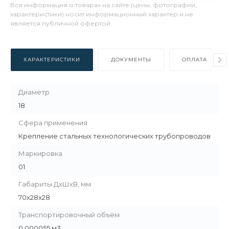
Вся информация о товарах на сайте (цены, фотографии,
характеристики) носит информационный характер и не
является публичной офертой.
ХАРАКТЕРИСТИКИ
ДОКУМЕНТЫ
ОПЛАТА
Диаметр
18
Сфера применения
Крепление стальных технологических трубопроводов
Маркировка
01
Габариты ДхШхВ, мм
70х28х28
Транспортировочный объём
0.000055 м3